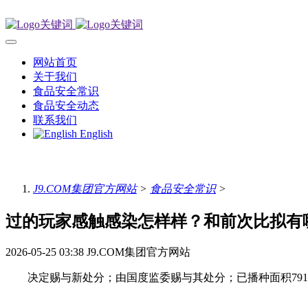
网站首页
关于我们
食品安全常识
食品安全动态
联系我们
English
J9.COM集团官方网站
>
食品安全常识
>
过的玩家感触感染怎样样？和前次比拟有
2026-05-25 03:38
J9.COM集团官方网站
决定赐与新处分；由国度监委赐与其处分；已播种面积791