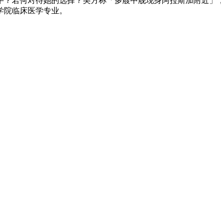
？若何对待她的选择？美方称「多艘中舰现身阿拉斯加附近」，
学院临床医学专业。