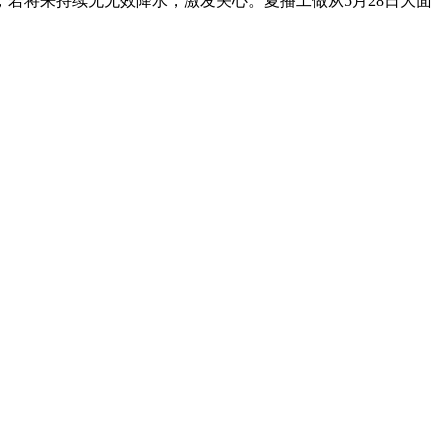
若将来持续无无效降水，激发关心。夏播工做从5月28日大面