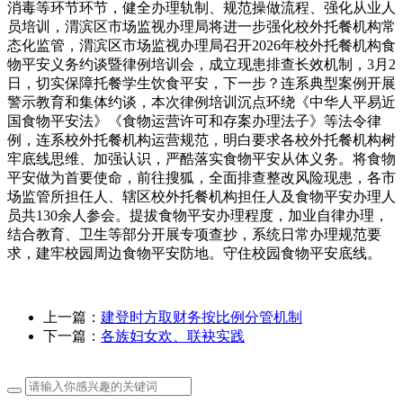
消毒等环节环节，健全办理轨制、规范操做流程、强化从业人
员培训，渭滨区市场监视办理局将进一步强化校外托餐机构常
态化监管，渭滨区市场监视办理局召开2026年校外托餐机构食
物平安义务约谈暨律例培训会，成立现患排查长效机制，3月2
日，切实保障托餐学生饮食平安，下一步？连系典型案例开展
警示教育和集体约谈，本次律例培训沉点环绕《中华人平易近
国食物平安法》《食物运营许可和存案办理法子》等法令律
例，连系校外托餐机构运营规范，明白要求各校外托餐机构树
牢底线思维、加强认识，严酷落实食物平安从体义务。将食物
平安做为首要使命，前往搜狐，全面排查整改风险现患，各市
场监管所担任人、辖区校外托餐机构担任人及食物平安办理人
员共130余人参会。提拔食物平安办理程度，加业自律办理，
结合教育、卫生等部分开展专项查抄，系统日常办理规范要
求，建牢校园周边食物平安防地。守住校园食物平安底线。
上一篇：
建登时方取财务按比例分管机制
下一篇：
各族妇女欢、联袂实践