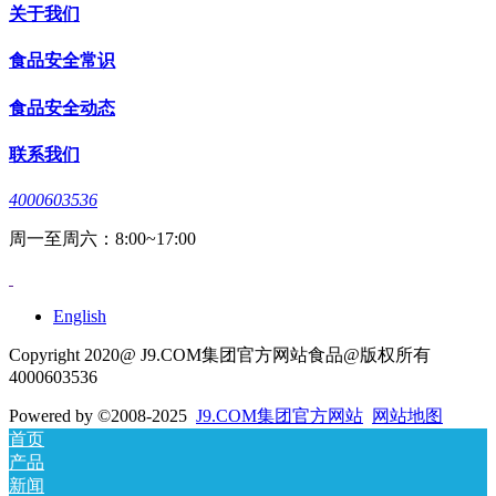
关于我们
食品安全常识
食品安全动态
联系我们
4000603536
周一至周六：8:00~17:00
English
Copyright 2020@ J9.COM集团官方网站食品@版权所有
4000603536
Powered by
©2008-2025
J9.COM集团官方网站
网站地图
首页
产品
新闻