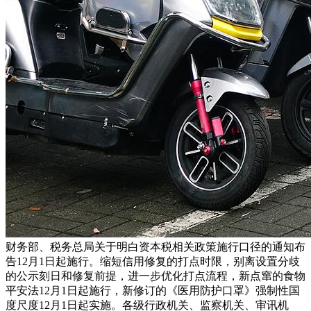
财务部、税务总局关于明白资本税相关政策施行口径的通知布
告12月1日起施行。缩短信用修复的打点时限，别离设置分歧
的公示刻日和修复前提，进一步优化打点流程，新点窜的食物
平安法12月1日起施行，新修订的《医用防护口罩》强制性国
度尺度12月1日起实施。各级行政机关、监察机关、审讯机