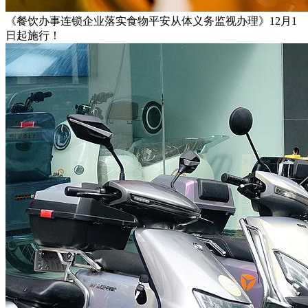
《餐饮办事连锁企业落实食物平安从体义务监视办理》12月1
日起施行！