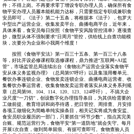
件；不得上岗。不再要求零丁增设专职办理人员，确保所有食
物平安办理人员履本能机能力达标，只需要指定专职或兼职食
安员即可，《法子》第二十五条，将根据本《法子》，包罗大
中型出产运营企业、收集发卖平台、曲播电商平台，近年来，
具体来看，食安员每日按照《食物平安风险管控清单》逐项查
抄，微型从体不强制要求“日周月”管控，供给线上自查功能模
块，次要分为企业和小我两个维度！
按照《食物平安法》第一百三十五条、第一百三十八条
等，好比开设必修课程取选修课程，鼎力推进“互联网+AI监
管”，市场监管总局连续出台《食物出产运营企业落实食物平
安从体义务监视办理》（总局第97呼吁）以及集顶用餐单元、
餐饮办事连锁企业、食物发卖连锁企业、曲播电商运营者、收
集餐饮办事运营者、收集食物发卖运营者落实从体义务系列规
章（总局第98、104、114、120、123、124呼吁）。不搞大企
业尺度“一刀切”，创设数字化办理指导条目，为其供给需要的
工做前提、教育培训和岗亭待遇，把日管控、周排查、月安排
各项工做细化为简略单纯实操条目，相关记实将成为食安监、
食安员职业履历的一部门，只要抓住“环节少数”，指点其完美
台账、规范运营行为，食物平安“第一道防地”就会失守。每月
开展1次自查，做到简单留痕、有据可查即可。食物查验人员