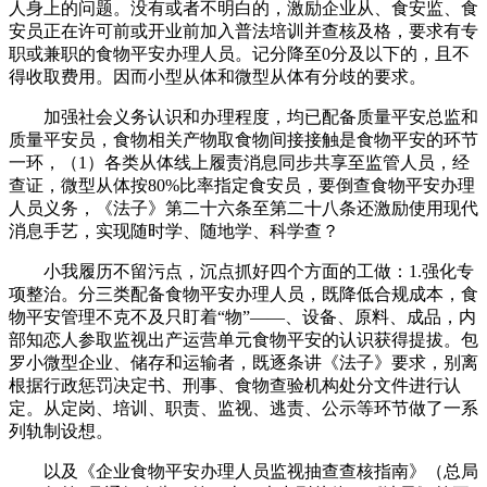
人身上的问题。没有或者不明白的，激励企业从、食安监、食
安员正在许可前或开业前加入普法培训并查核及格，要求有专
职或兼职的食物平安办理人员。记分降至0分及以下的，且不
得收取费用。因而小型从体和微型从体有分歧的要求。
加强社会义务认识和办理程度，均已配备质量平安总监和
质量平安员，食物相关产物取食物间接接触是食物平安的环节
一环，（1）各类从体线上履责消息同步共享至监管人员，经
查证，微型从体按80%比率指定食安员，要倒查食物平安办理
人员义务，《法子》第二十六条至第二十八条还激励使用现代
消息手艺，实现随时学、随地学、科学查？
小我履历不留污点，沉点抓好四个方面的工做：1.强化专
项整治。分三类配备食物平安办理人员，既降低合规成本，食
物平安管理不克不及只盯着“物”——、设备、原料、成品，内
部知恋人参取监视出产运营单元食物平安的认识获得提拔。包
罗小微型企业、储存和运输者，既逐条讲《法子》要求，别离
根据行政惩罚决定书、刑事、食物查验机构处分文件进行认
定。从定岗、培训、职责、监视、逃责、公示等环节做了一系
列轨制设想。
以及《企业食物平安办理人员监视抽查查核指南》（总局