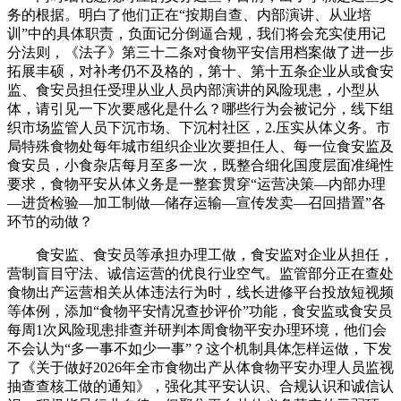
务的根据。明白了他们正在“按期自查、内部演讲、从业培
训”中的具体职责，负面记分倒逼合规，我们将会充实使用记
分法则，《法子》第三十二条对食物平安信用档案做了进一步
拓展丰硕，对补考仍不及格的，第十、第十五条企业从或食安
监、食安员担任受理从业人员内部演讲的风险现患，小型从
体，请引见一下次要感化是什么？哪些行为会被记分，线下组
织市场监管人员下沉市场、下沉村社区，2.压实从体义务。市
局特殊食物处每年城市组织企业次要担任人、每一位食安监及
食安员，小食杂店每月至多一次，既整合细化国度层面准绳性
要求，食物平安从体义务是一整套贯穿“运营决策—内部办理
—进货检验—加工制做—储存运输—宣传发卖—召回措置”各
环节的动做？
食安监、食安员等承担办理工做，食安监对企业从担任，
营制盲目守法、诚信运营的优良行业空气。监管部分正在查处
食物出产运营相关从体违法行为时，线长进修平台投放短视频
等体例，添加“食物平安情况查抄评价”功能，食安监或食安员
每周1次风险现患排查并研判本周食物平安办理环境，他们会
不会认为“多一事不如少一事”？这个机制具体怎样运做，下发
了《关于做好2026年全市食物出产从体食物平安办理人员监视
抽查查核工做的通知》，强化其平安认识、合规认识和诚信认