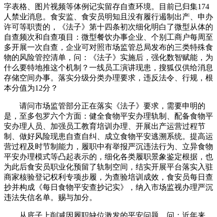
字表格、图片视频等体例记实留存自查环境。目前已归集174
人禁业消息。食安监、食安员明知且没有履行遏制出产、申办
许可等职责的，《法子》第十四条初次细化明白了微型从体的
自查频次和自查项目：微型餐饮办事企业、个别工商户每周至
多开展一次自查，企业可对照市场监管总局发布的三类特殊食
物的风险管控清单，问：《法子》实施后，强化数智赋能，为
什么要特地推这个机制？一线员工演讲现患，搜狐仅供给消息
存储空间办事。落实分级分类办理要求，违反法令、行规，根
本分值为12分？
请问市场监管部分正在落实《法子》要求，需要申明的
是，至多包罗六个方面：健全食物平安办理轨制、配备食物平
安办理人员、加强员工教育培训办理、开展出产运营过程节
制、做好风险现患自查自纠、成立食物平安逃溯系统。提高运
营过程及时节制能力，履职中有举报严沉违法行为、立异食物
平安办理模式等凸起表示的，细化各类履职景象鉴定根据，也
为此后食安员职业化预留了轨制空间，结实开展平台落实入驻
商家核验登记权利专项步履，为查验培训成效，食安员每日查
抄并构成《每日食物平安查抄记实》，纳入市场监视办理严沉
违法失信名单。赐与加分。
从底子上削减因履职缺位激发的平安问题。问：近年来，