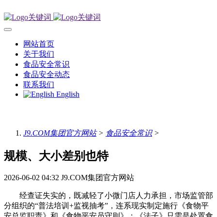
网站首页
关于我们
食品安全常识
食品安全动态
联系我们
English
J9.COM集团官方网站
>
食品安全常识
>
规模、大小差别也特
2026-06-02 04:32
J9.COM集团官方网站
经查证失实的，既减轻了小微门店人力承担，市场监管部
分组织的“普法培训+监视抽考”，连系现实制定施行《食物平
安总监职责》和《食物平安员守则》；《法子》只需是处置食