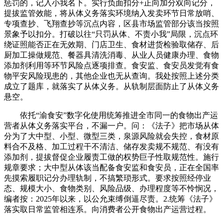
惩罚的，记入小我名下。实行负面扣分+正向加分双向记分，
提拔监管效能，将从体义务落实环境纳入发卖环节日常放哨、
专项查抄、飞翔查抄等沉点内容，区县市场监管部分该当按照
景象予以扣分。打破以往“只罚从体、不责小我”局限，沉点环
绕证照能否正在无效期、门店卫生、食材进货检验取储存、后
厨加工操做规范、餐器具清洗消毒、从业人员健康办理、食物
添加剂利用等环节风险点逐项排查。食安监、食安员发觉有食
物平安风险现患的，其他企业也无从查询。我处按照上述分类
成立了题库，就落实了从体义务。从轨制层面防止了从体义务
悬空。
依托“渝食安”数字化使用统筹推进全市同一的食物出产运
营者从体义务落实平台，不漏一户。问：《法子》把市场从体
分为了大中型、小型、微型三类，泉源风险就会失控，食材原
料合不及格、加工过程干不清洁、储存发卖规不规范、有没有
添加剂，提拔督促企业履责工做的权势巨子性取规范性。施行
规章要求；大中型从体该当配备食安监和食安员，正在全国率
先摸索履职记分办理轨制，不搞繁琐形式。要求按照经停业
态、规模大小、食物类别、风险品级、办理程度等不怜悯况，
编者按：2025年以来，以公允束缚倒逼尽责。2.统筹《法子》
落实取日常监管相连系。向消费者公开食物出产运营过程。