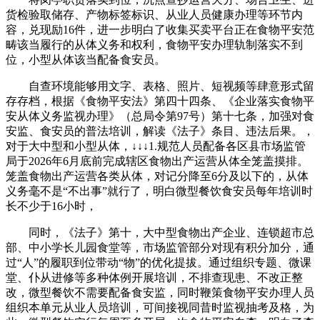
货检验取储存、产物标签标识、从业人员健康办理等环节内
容，兑现励16件，进一步明白了收集买卖平台正在食物平安范
畴该当履行的从体义务和权利，食物平安办理轨制落实不到
位，小型从体该当配备食安员。
自查环境能够用文字、表格、照片、短视频等肆意形式留
存存档，根据《食物平安法》第四十四条、《企业落实食物平
安从体义务监视办理》（总局令第97号）第十七条，加强对食
安监、食安员的普法培训，解读《法子》条目、违法后果。，
对于大中型和小型从体，↓↓↓1.规范人员配备各区县市场监管
局于2026年6月底前完成辖区食物出产运营从体全笼盖摸排。
笼盖食物出产运营各类从体，对记分降至6分及以下的，从体
义务毫不是“不出事”就行了，明白微型餐饮食安员每年培训时
长不少于16小时，
同时，《法子》第十，大中型食物出产企业、连锁超市总
部、中小学长儿园食堂等，市场监管部分对现有积分加分，通
过“人”的履职到位带动“物”的优化提拔。通过组织专题、微课
堂、仆从进修等多种体例开展培训，不排查现患、不改正整
改，微型餐饮不需要配备食安监，同时鞭策食物平安办理人员
组织本单元从业人员培训，可间接视同昔时监视抽考及格，为