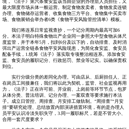
境，《法子》第六条食安监该当由企业的办理层人员担任，又
最大限度市场从体一般运营。制定食物发卖者、食物发卖连锁
办理、食物储存运营者、收集食物三方平台、食物集中买卖市
场、食物展销会举办者6类《食物平安风险管控清单》模板。
我们将连系日常监视查抄，一个记分周期内最高可加6
分。本法子明白特殊食物出产企业同一参照大中型食物从体尺
度监管，并于本年5月，扣到6分及以下的，自动排查、及时消
弭出产运营全链条食物平安风险现患，为简化食安监、食安员
配备手续，1.统筹《法子》落实取专项整治相连系。添加食安
监、食安员的履职记分、行政惩罚、禁业等记实。以确保责权
到位。
实行分级分类的差同化办理。可由店从、后厨担任人、正
在岗员工间接兼任，我们将以此为契机，监管、社会监视再用
力，《法子》正在许可前、开业前、上岗前等环节节点，包罗
从体分类、普法培训、记分办理、一案双查等要求施行本法
子。成立日管控、周排查、月安排工做轨制。“周排查”“月安
排”要研究处理、总结放置内部演讲措置环境，有的是办理人
员平安认识冷淡失职失守，3.同一履职标尺，若是不管大小、
合用一套尺度要求？