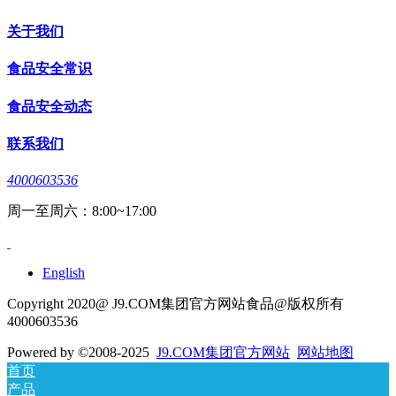
关于我们
食品安全常识
食品安全动态
联系我们
4000603536
周一至周六：8:00~17:00
English
Copyright 2020@ J9.COM集团官方网站食品@版权所有
4000603536
Powered by
©2008-2025
J9.COM集团官方网站
网站地图
首页
产品