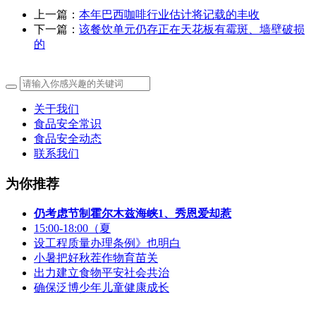
上一篇：
本年巴西咖啡行业估计将记载的丰收
下一篇：
该餐饮单元仍存正在天花板有霉斑、墙壁破损
的
关于我们
食品安全常识
食品安全动态
联系我们
为你推荐
仍考虑节制霍尔木兹海峡1、秀恩爱却惹
15:00-18:00（夏
设工程质量办理条例》也明白
小暑把好秋茬作物育苗关
出力建立食物平安社会共治
确保泛博少年儿童健康成长