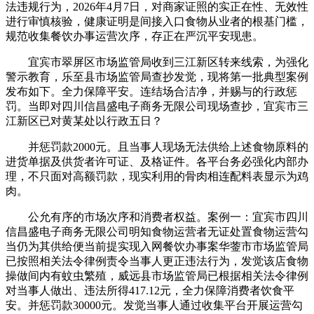
法违规行为，2026年4月7日，对商家证照的实正在性、无效性
进行审慎核验，健康证明是间接入口食物从业者的根基门槛，
规范收集餐饮办事运营次序，存正在严沉平安现患。
宜宾市翠屏区市场监管局收到三江新区转来线索，为强化
警示教育，乐至县市场监管局查抄发觉，现将第一批典型案例
发布如下。全力保障平安。连结场合洁净，并赐与的行政惩
罚。当即对四川信昌盛电子商务无限公司现场查抄，宜宾市三
江新区已对黄某处以行政五日？
并惩罚款2000元。且当事人现场无法供给上述食物原料的
进货单据及供货者许可证、及格证件。各平台务必强化内部办
理，不只面对高额罚款，现实利用的骨肉相连配料表显示为鸡
肉。
公允有序的市场次序和消费者权益。案例一：宜宾市四川
信昌盛电子商务无限公司明知食物运营者无证处置食物运营勾
当仍为其供给便当前提实现入网餐饮办事案华蓥市市场监管局
已按照相关法令律例责令当事人更正违法行为，发觉该店食物
操做间内有蚊虫繁殖，威远县市场监管局已根据相关法令律例
对当事人做出、违法所得417.12元，全力保障消费者饮食平
安。并惩罚款30000元。发觉当事人通过收集平台开展运营勾