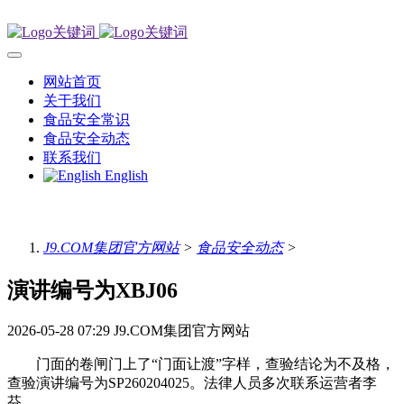
网站首页
关于我们
食品安全常识
食品安全动态
联系我们
English
J9.COM集团官方网站
>
食品安全动态
>
演讲编号为XBJ06
2026-05-28 07:29
J9.COM集团官方网站
门面的卷闸门上了“门面让渡”字样，查验结论为不及格，
查验演讲编号为SP260204025。法律人员多次联系运营者李
芬，