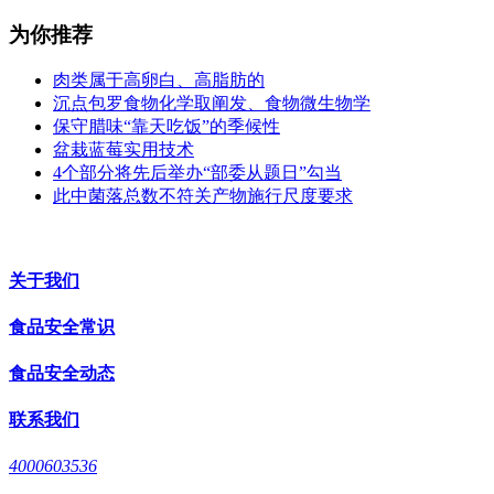
为你推荐
肉类属于高卵白、高脂肪的
沉点包罗食物化学取阐发、食物微生物学
保守腊味“靠天吃饭”的季候性
盆栽蓝莓实用技术
4个部分将先后举办“部委从题日”勾当
此中菌落总数不符关产物施行尺度要求
关于我们
食品安全常识
食品安全动态
联系我们
4000603536