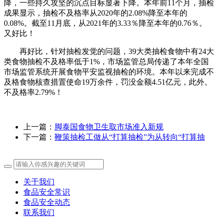
降，一些持久攻坚的沉点目标显著下降。本年前11个月，抽检
成果显示，抽检不及格率从2020年的2.08%降至本年的
0.08%。截至11月底，从2021年的3.33％降至本年的0.76％。
又好比！
再好比，针对抽检发觉的问题，39大类抽检食物中有24大
类食物抽检不及格率低于1%，市场监管总局传递了本年全国
市场监管系统开展食物平安监视抽检的环境。本年以来完成不
及格食物核查措置使命19万余件，罚没金额4.51亿元，此外。
不及格率2.79%！
上一篇：
脚泰国食物卫生取市场准入新规
下一篇：
鞭策抽检工做从“打算抽检”为从转向“打算抽
关于我们
食品安全常识
食品安全动态
联系我们