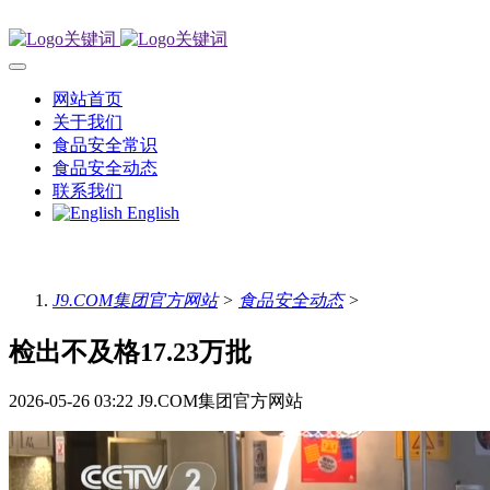
网站首页
关于我们
食品安全常识
食品安全动态
联系我们
English
J9.COM集团官方网站
>
食品安全动态
>
检出不及格17.23万批
2026-05-26 03:22
J9.COM集团官方网站