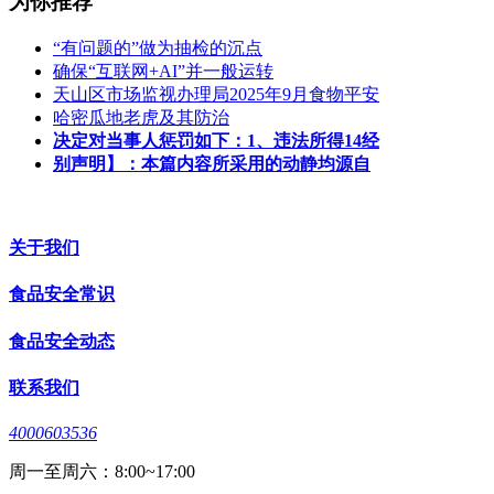
为你推荐
“有问题的”做为抽检的沉点
确保“互联网+AI”并一般运转
天山区市场监视办理局2025年9月食物平安
哈密瓜地老虎及其防治
决定对当事人惩罚如下：1、违法所得14经
别声明】：本篇内容所采用的动静均源自
关于我们
食品安全常识
食品安全动态
联系我们
4000603536
周一至周六：8:00~17:00