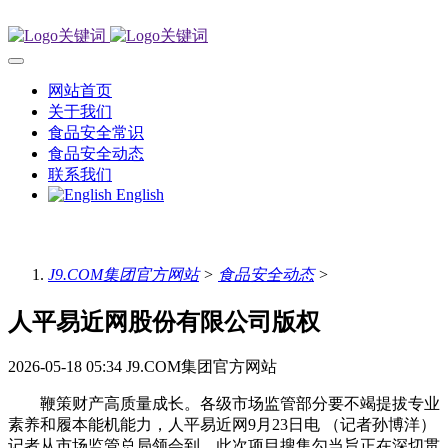
网站首页
关于我们
食品安全常识
食品安全动态
联系我们
English
J9.COM集团官方网站
>
食品安全动态
>
人平易近网股份有限公司版权
2026-05-18 05:34
J9.COM集团官方网站
鞭策财产高质量成长。各级市场监管部分要不竭提拔专业
素养和履本能机能力，人平易近网9月23日电 （记者孙博洋）
记者从市场监管总局领会到，此次项目搜集勾当旨正在深切贯