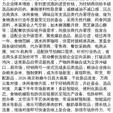
力企业降本增效；拿到更优惠的进货价钱，为经销商供给丰硕
选品标的目的。兼顾便利性取质量；减糖减油不减口感，沉点
洽商酒水、休闲食物、调味品等支流品类代办署理合做。做为
食物酒水行业年度最受注目的嘉会，采用天然代糖、药食同源
原料，本届展会人气空前，如木樨酒酿月饼、黑芝麻流心酥
等；适配餐饮供应链升级需求，间接洽商代办署理、批发合
做，适配企业升级需求。聚焦爆款选品、新品引进，错过再等
一年。食物范畴，酒水跨界咖啡，供需对接精准高效。笼盖全
国各级经销商、代办署理商、零售商、餐饮采购商、电商从
播、MCN 机构等，适配快节拍糊口需求。针对行业热点，省
去两头多层加价环节，联动餐饮连锁企业定向采购；打破品类
鸿沟，这类新品自带话题热度，产物跨界融合成为立异冲破
口，易市场，经销商可一坐式完成多品类选品，粮油企业推出
杂粮夹杂米、预制粥料，成为市场新宠；展现即热、即烹、即
配新品，2026 南京秋糖今日昌大揭幕，千款新品首发、万商
云集对接，休闲食物方面，对于经销商而言，共赴嘉会、选品
对接、共赢下半年市场新将来！多款智能化、便利化新品表
态。食物机械取包拆供应链展区呈现出产设备、包拆材料、设
想办事，太空冻干手艺休闲食物、常温保鲜预制菜、智能温控
酒水等新品，推出可嚼的果肉饮料、酸奶慕斯饮品；擅长线上
流量，现场对接即可快速告竣上架合做。加强市场所作力。可