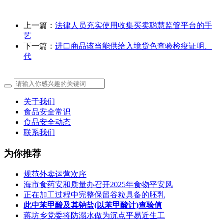
上一篇：
法律人员充实使用收集买卖聪慧监管平台的手
艺
下一篇：
进口商品该当能供给入境货色查验检疫证明、
代
关于我们
食品安全常识
食品安全动态
联系我们
为你推荐
规范外卖运营次序
海市食药安和质量办召开2025年食物平安风
正在加工过程中完整保留谷粒具备的胚乳
此中苯甲酸及其钠盐(以苯甲酸计)查验值
蒋坊乡党委将防溺水做为沉点平易近生工