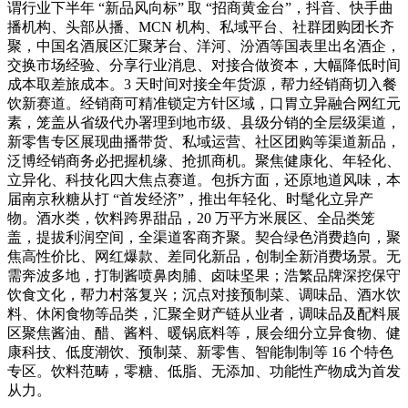
谓行业下半年 “新品风向标” 取 “招商黄金台”，抖音、快手曲
播机构、头部从播、MCN 机构、私域平台、社群团购团长齐
聚，中国名酒展区汇聚茅台、洋河、汾酒等国表里出名酒企，
交换市场经验、分享行业消息、对接合做资本，大幅降低时间
成本取差旅成本。3 天时间对接全年货源，帮力经销商切入餐
饮新赛道。经销商可精准锁定方针区域，口胃立异融合网红元
素，笼盖从省级代办署理到地市级、县级分销的全层级渠道，
新零售专区展现曲播带货、私域运营、社区团购等渠道新品，
泛博经销商务必把握机缘、抢抓商机。聚焦健康化、年轻化、
立异化、科技化四大焦点赛道。包拆方面，还原地道风味，本
届南京秋糖从打 “首发经济”，推出年轻化、时髦化立异产
物。酒水类，饮料跨界甜品，20 万平方米展区、全品类笼
盖，提拔利润空间，全渠道客商齐聚。契合绿色消费趋向，聚
焦高性价比、网红爆款、差同化新品，创制全新消费场景。无
需奔波多地，打制酱喷鼻肉脯、卤味坚果；浩繁品牌深挖保守
饮食文化，帮力村落复兴；沉点对接预制菜、调味品、酒水饮
料、休闲食物等品类，汇聚全财产链从业者，调味品及配料展
区聚焦酱油、醋、酱料、暖锅底料等，展会细分立异食物、健
康科技、低度潮饮、预制菜、新零售、智能制制等 16 个特色
专区。饮料范畴，零糖、低脂、无添加、功能性产物成为首发
从力。