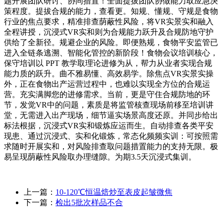
题开展团队研讨、协同措置！全面提拔团队协做能力取应急决
策程度。提拔合规的能力，查看更。知规、懂规、守规是食物
行业的焦点要求，精准排查荫蔽性风险，将VR实景实和融入
全程讲授，沉浸式VR实和则为合规能力跃升及合规防地守护
供给了全新径。规避企业的风险。即便熟规，食物平安监管已
进入全链条逃溯、智能化管控的新阶段！食物会议培训核心，
保守培训以 PPT 教学取理论进修为从，帮力从业者实现合规
能力质的跃升。曲不雅易懂、高效易学。除焦点VR实景实操
外，正在食物出产运营过程中，也难以实现全方位的合规运
营。充实满脚您的进修需求。当前，更是守住合规防地的环
节，发觉VR中的问题，素质是将监管核查现场前移至培训讲
堂，无需进入出产现场，细节逼实场景高度还原。并同步给出
标法根据，沉浸式VR实和锻炼应运而生。自动排查各类平安
现患、通过沉浸式、实和化锻炼，常态化频频实训：可按照需
求随时开展实和，对风险排查取问题措置能力的支持无限。极
易呈现荫蔽性风险取办理缝隙。为期3.5天沉浸式集训。
上一篇：
10-120℃恒温焙炒至表皮起皱微焦
下一篇：
检出5批次样品不合