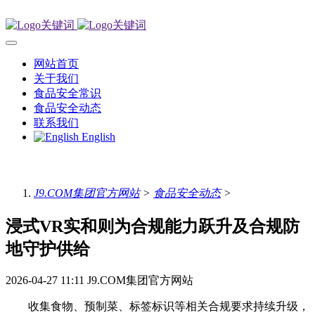
网站首页
关于我们
食品安全常识
食品安全动态
联系我们
English
J9.COM集团官方网站
>
食品安全动态
>
浸式VR实和则为合规能力跃升及合规防
地守护供给
2026-04-27 11:11
J9.COM集团官方网站
收集食物、预制菜、标签标识等相关合规要求持续升级，