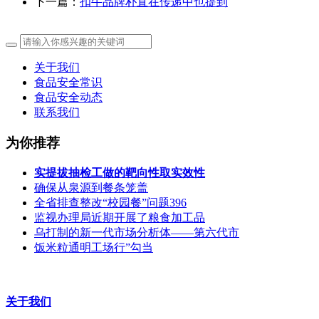
下一篇：
扣牛品牌朴直在传递中也提到
关于我们
食品安全常识
食品安全动态
联系我们
为你推荐
实提拔抽检工做的靶向性取实效性
确保从泉源到餐条笼盖
全省排查整改“校园餐”问题396
监视办理局近期开展了粮食加工品
乌打制的新一代市场分析体——第六代市
饭米粒通明工场行”勾当
关于我们