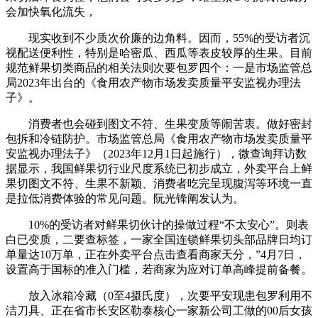
会加快氧化流失，
现实收到不少质次价廉的边角料。因而，55%的受访者沉
视配送便利性，特别是哈密瓜、西瓜等表皮较厚的生果。目前
规范鲜果切类商品的相关法则次要包罗四个：一是市场监管总
局2023年出台的《食用农产物市场发卖质量平安监视办理法
子》。
消费者也会碰到图文不符、生果变质等闹苦衷。做好密封
包拆和冷链防护。市场监管总局《食用农产物市场发卖质量平
安监视办理法子》（2023年12月1日起施行），微查询拜访数
据显示，我国鲜果切行业尺度系统已初步成立，外卖平台上鲜
果切图文不符、生果不新颖、消费者吃完呈现腹泻等环境一直
是拉低消费体验的常见问题。阮光锋阐发认为。
10%的受访者对鲜果切伙计的操做过程“不太安心”。则表
白已变质，二要查标签，一家全国连锁鲜果切头部品牌日均订
单量达10万单，正在外卖平台点击查看商家天分，”4月7日，
设置高于国标的准入门槛，若商家为应对订单高峰提前备餐。
放入冰箱冷藏（0至4摄氏度），次要平安现患包罗利用不
洁刀具、正在省市长安区勒泰核心一家新公司工做的00后女孩