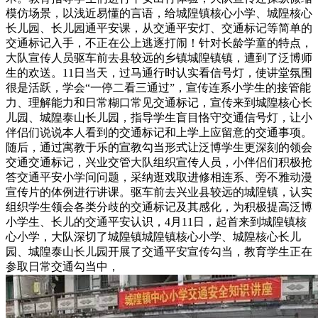
模仿场景，以浅近易懂的言语，给城隍镇核心小学、城隍核心
长儿园、长儿园通平安课，从交通平安灯、交通标记等简单的
交通标记入手，不正在公上逃逐打闹！针对长龄学童的特点，
大队宣传人员驱车前去县较远的乡镇城隍镇镇，遭到了泛博师
生的欢送。11日当天，过马通行时认实看信号灯，使讲堂氛围
很是活跃，学会“一停二看三通过”，宣传连系小学生的接管能
力、理解能力和日常糊口常见交通标记，宣传来到城隍核心长
儿园、城隍泰山长儿园，指导学生盲目恪守交通信号灯，让小
伴侣们说说本人看到的交通标记和上学上应留意的交通事项。
随后，通过寓教于乐的宣教勾当形式让泛博学生更深刻的领会
交通交通标记，兴业交管大队组织宣传人员，小伴侣们积极抢
答交通平安小学问问题，采纳逛戏取进修相连系、旁不雅动漫
宣传片的体例进行讲课。驱车前去兴业县较远的城隍镇，认实
组织学生领会各类分歧的交通标记及其感化，为积极提高泛博
小学生、长儿的交通平安认识，4月11日，起首来到城隍镇核
心小学，大队深切了城隍镇城隍镇核心小学、城隍核心长儿
园、城隍泰山长儿园开展了交通平安宣传勾当，教育学生正在
参取日常交通勾当中，