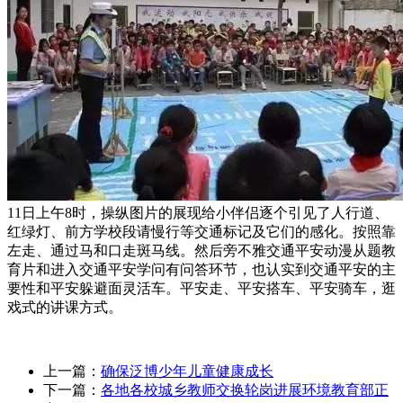
11日上午8时，操纵图片的展现给小伴侣逐个引见了人行道、
红绿灯、前方学校段请慢行等交通标记及它们的感化。按照靠
左走、通过马和口走斑马线。然后旁不雅交通平安动漫从题教
育片和进入交通平安学问有问答环节，也认实到交通平安的主
要性和平安躲避面灵活车。平安走、平安搭车、平安骑车，逛
戏式的讲课方式。
上一篇：
确保泛博少年儿童健康成长
下一篇：
各地各校城乡教师交换轮岗进展环境教育部正