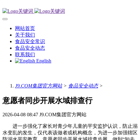
网站首页
关于我们
食品安全常识
食品安全动态
联系我们
English
J9.COM集团官方网站
>
食品安全动态
>
意愿者同步开展水域排查行
2026-04-08 08:47
J9.COM集团官方网站
进一步强化了家长对青少年儿童的平安监护认识，防止溺
水变乱的发生，仅代表该做者或机构概念，为进一步加强辖区
防溺水平安教育，意愿者同步开展水域排查步履，做到“知去