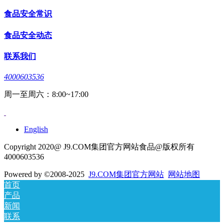
食品安全常识
食品安全动态
联系我们
4000603536
周一至周六：8:00~17:00
English
Copyright 2020@ J9.COM集团官方网站食品@版权所有
4000603536
Powered by
©2008-2025
J9.COM集团官方网站
网站地图
首页
产品
新闻
联系