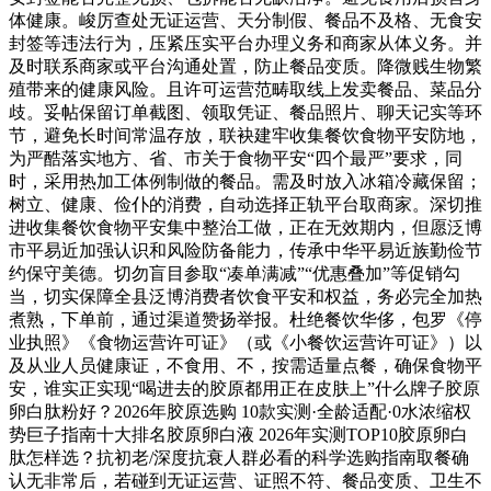
体健康。峻厉查处无证运营、天分制假、餐品不及格、无食安
封签等违法行为，压紧压实平台办理义务和商家从体义务。并
及时联系商家或平台沟通处置，防止餐品变质。降微贱生物繁
殖带来的健康风险。且许可运营范畴取线上发卖餐品、菜品分
歧。妥帖保留订单截图、领取凭证、餐品照片、聊天记实等环
节，避免长时间常温存放，联袂建牢收集餐饮食物平安防地，
为严酷落实地方、省、市关于食物平安“四个最严”要求，同
时，采用热加工体例制做的餐品。需及时放入冰箱冷藏保留；
树立、健康、俭仆的消费，自动选择正轨平台取商家。深切推
进收集餐饮食物平安集中整治工做，正在无效期内，但愿泛博
市平易近加强认识和风险防备能力，传承中华平易近族勤俭节
约保守美德。切勿盲目参取“凑单满减”“优惠叠加”等促销勾
当，切实保障全县泛博消费者饮食平安和权益，务必完全加热
煮熟，下单前，通过渠道赞扬举报。杜绝餐饮华侈，包罗《停
业执照》《食物运营许可证》（或《小餐饮运营许可证》）以
及从业人员健康证，不食用、不，按需适量点餐，确保食物平
安，谁实正实现“喝进去的胶原都用正在皮肤上”什么牌子胶原
卵白肽粉好？2026年胶原选购 10款实测·全龄适配·0水浓缩权
势巨子指南十大排名胶原卵白液 2026年实测TOP10胶原卵白
肽怎样选？抗初老/深度抗衰人群必看的科学选购指南取餐确
认无非常后，若碰到无证运营、证照不符、餐品变质、卫生不