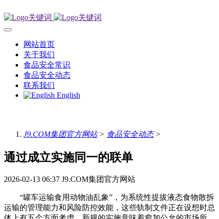
网站首页
关于我们
食品安全常识
食品安全动态
联系我们
English
J9.COM集团官方网站
>
食品安全动态
>
通过成立实施同一的联单
2026-02-13 06:37
J9.COM集团官方网站
“罐车运输食用动物油乱象”，为系统性提拔液态食物散拆
运输的管理能力和风险防控效能，这些轨制文件正在设想时总
体上有五个方面考虑，新规的实施意味着愈加公允的市场所