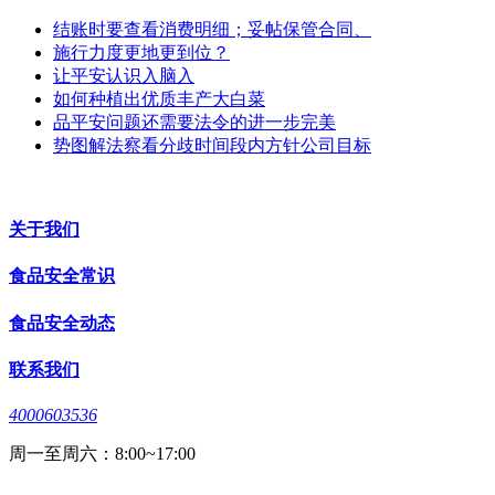
结账时要查看消费明细；妥帖保管合同、
施行力度更地更到位？
让平安认识入脑入
如何种植出优质丰产大白菜
品平安问题还需要法令的进一步完美
势图解法察看分歧时间段内方针公司目标
关于我们
食品安全常识
食品安全动态
联系我们
4000603536
周一至周六：8:00~17:00