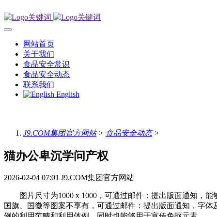
网站首页
关于我们
食品安全常识
食品安全动态
联系我们
English
J9.COM集团官方网站
>
食品安全动态
>
猫办公卑沉学问产权
2026-02-04 07:01
J9.COM集团官方网站
图片尺寸为1000 x 1000，可通过邮件：提出版面通
国旗、国徽等图案不享有，可通过邮件：提出版面通知，字体
例的利用范畴和利用体例。同时也能够用于宣传免抠元素、