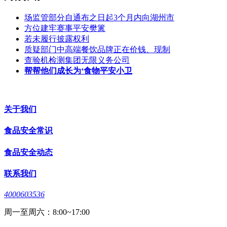
场监管部分自通布之日起3个月内向湖州市
方位建牢赛事平安樊篱
若未履行披露权利
质疑部门中高端餐饮品牌正在价钱、现制
查验机检测集团无限义务公司
帮帮他们成长为‘食物平安小卫
关于我们
食品安全常识
食品安全动态
联系我们
4000603536
周一至周六：8:00~17:00