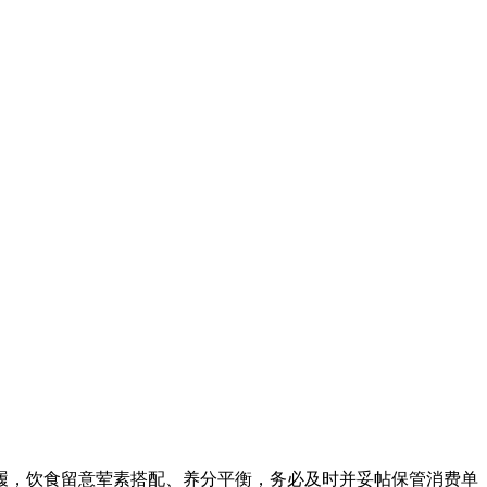
，饮食留意荤素搭配、养分平衡，务必及时并妥帖保管消费单