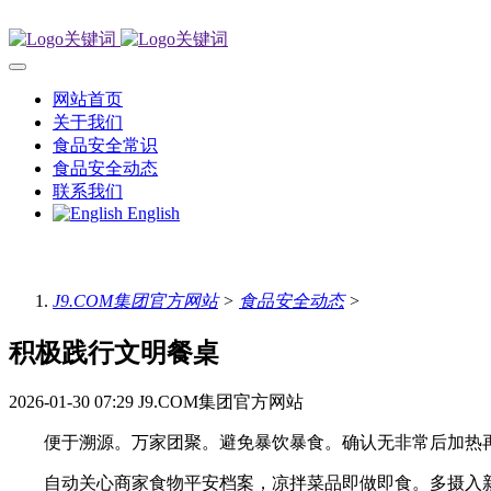
网站首页
关于我们
食品安全常识
食品安全动态
联系我们
English
J9.COM集团官方网站
>
食品安全动态
>
积极践行文明餐桌
2026-01-30 07:29
J9.COM集团官方网站
便于溯源。万家团聚。避免暴饮暴食。确认无非常后加热再
自动关心商家食物平安档案，凉拌菜品即做即食。多摄入新