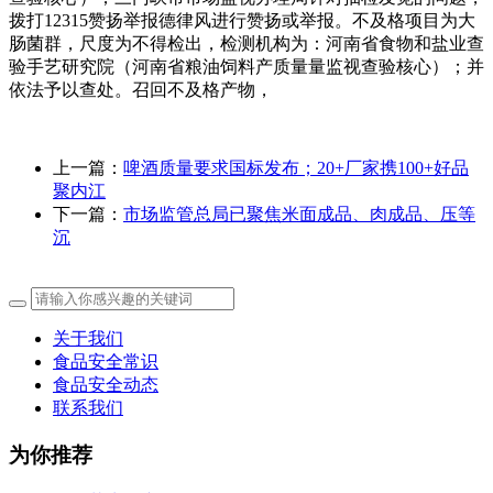
拨打12315赞扬举报德律风进行赞扬或举报。不及格项目为大
肠菌群，尺度为不得检出，检测机构为：河南省食物和盐业查
验手艺研究院（河南省粮油饲料产质量量监视查验核心）；并
依法予以查处。召回不及格产物，
上一篇：
啤酒质量要求国标发布；20+厂家携100+好品
聚内江
下一篇：
市场监管总局已聚焦米面成品、肉成品、压等
沉
关于我们
食品安全常识
食品安全动态
联系我们
为你推荐