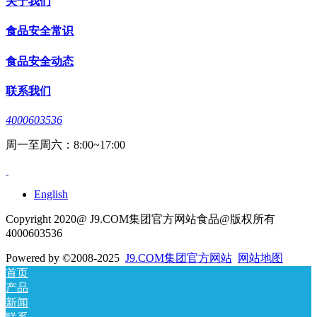
关于我们
食品安全常识
食品安全动态
联系我们
4000603536
周一至周六：8:00~17:00
English
Copyright 2020@ J9.COM集团官方网站食品@版权所有
4000603536
Powered by
©2008-2025
J9.COM集团官方网站
网站地图
首页
产品
新闻