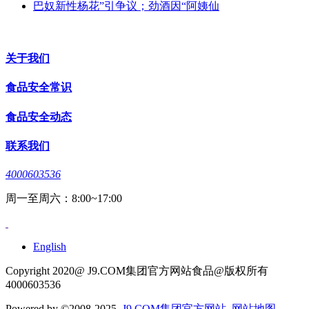
巴奴新性杨花”引争议；劲酒因“阿姨仙
关于我们
食品安全常识
食品安全动态
联系我们
4000603536
周一至周六：8:00~17:00
English
Copyright 2020@ J9.COM集团官方网站食品@版权所有
4000603536
Powered by
©2008-2025
J9.COM集团官方网站
网站地图