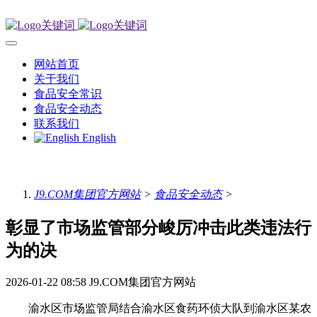
网站首页
关于我们
食品安全常识
食品安全动态
联系我们
English
J9.COM集团官方网站
>
食品安全动态
>
彰显了市场监管部分峻厉冲击此类违法行
为的决
2026-01-22 08:58
J9.COM集团官方网站
渝水区市场监管局结合渝水区食药环侦大队到渝水区某农