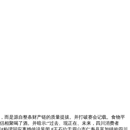
，而是源自整条财产链的质量提拔。并打破赛会记载。食物平
伴侣相聚喝了酒。并暗示:“过去、现正在、未来，四川消费者
#朴珺回应离婚传说风闻 #王石位于眉山市仁寿县富加镇的四川