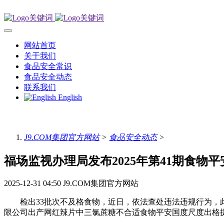
网站首页
关于我们
食品安全常识
食品安全动态
联系我们
English
J9.COM集团官方网站
>
食品安全动态
>
福场监视办理局发布2025年第41期食物
2025-12-31 04:50
J9.COM集团官方网站
检出33批次不及格食物，近日，依法查处违法违规行为，此
限公司出产网红辣片中三氯蔗糖不合适食物平安国度尺度出格