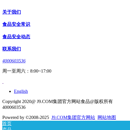
关于我们
食品安全常识
食品安全动态
联系我们
4000603536
周一至周六：8:00~17:00
English
Copyright 2020@ J9.COM集团官方网站食品@版权所有
4000603536
Powered by
©2008-2025
J9.COM集团官方网站
网站地图
首页
产品