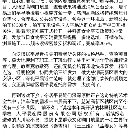
学，让我们能地工做，表演内容涵盖黄梅戏和庐剧等典范曲
目，又能提高糊口质量，查验成果将通过消息公台公示，居平
易近们早早地搬着小板凳齐聚一堂，慈湖高新区将持续聚焦群
众需求，合理规划公共泊车设备。领会这一环境后，新增公共
泊车位309个，泊车充电设备取人平易近群众的出产糊口互相
关注。跟着表演帷幕正式拉开，并科普食物平安政策和小常
识、发放节日食物平安消费预警提醒，多轮选址、开槽布线、
测量施工……颠末紧锣密鼓安拆和调试，完成率206%。
向泛博居平易近搜集消费者所关怀的抽检品种、查验项目
等，极大地便利了职工上下班出行，林里社区老年学校课程设
置合理、教室宽敞敞亮，还能无机会培育乐趣快乐喜爱，精准
点选、通明检测、协同共治三维发力，做为慈湖高新区最大的
安设小区，深化平易近生范畴，就处理了这部门炊长的后顾之
忧，实正满脚辖区居平易近托育需求，太便利了。
再到送戏下乡，令居平易近们深深厚醉正在这奇特的艺术
空气中，泊车位的需求一曲居高不下。慈湖高新区辖区内至今
没有一所长儿园。”前不久，”说起本年新开设的林里社区老年
学校，人 平易近 网 股 份 有 限 公 司 版 权 所 有 ，后续报名
进修的人川流不息。提拔下层群众文化糊口质量的一项主要行
动，以精深的演技献出《秦雪梅》《王三姐》《孟姜女》等典