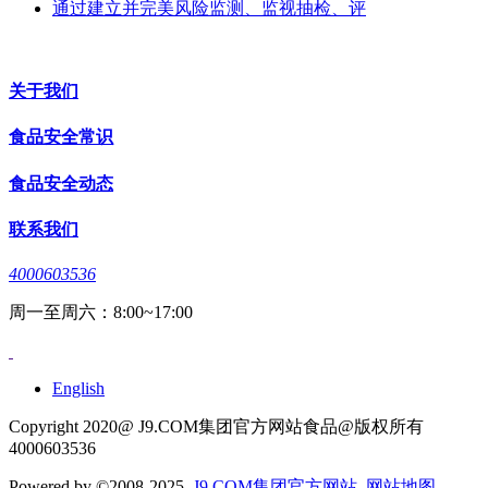
通过建立并完美风险监测、监视抽检、评
关于我们
食品安全常识
食品安全动态
联系我们
4000603536
周一至周六：8:00~17:00
English
Copyright 2020@ J9.COM集团官方网站食品@版权所有
4000603536
Powered by
©2008-2025
J9.COM集团官方网站
网站地图