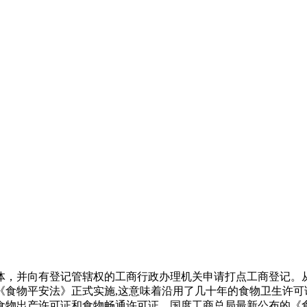
，并向有登记管辖权的工商行政办理机关申请打点工商登记。从
《食物平安法》正式实施,这意味着沿用了几十年的食物卫生许
食物出产许可证和食物畅通许可证。国度工商总局最新公布的《