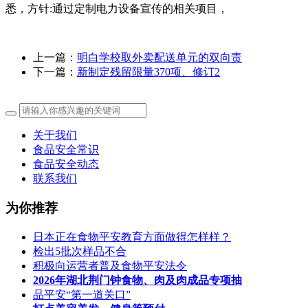
悉，方针:通过定制电力设备宣传的相关项目，
上一篇：
明白学校取外卖配送单元的双向责
下一篇：
新制定残留限量370项、修订2
关于我们
食品安全常识
食品安全动态
联系我们
为你推荐
日本正在食物平安教育方面做得怎样样？
检出5批次样品不合
积极向运营者普及食物平安法令
2026年湖北荆门钟食物、肉及肉成品专项抽
品平安“第一道关口”