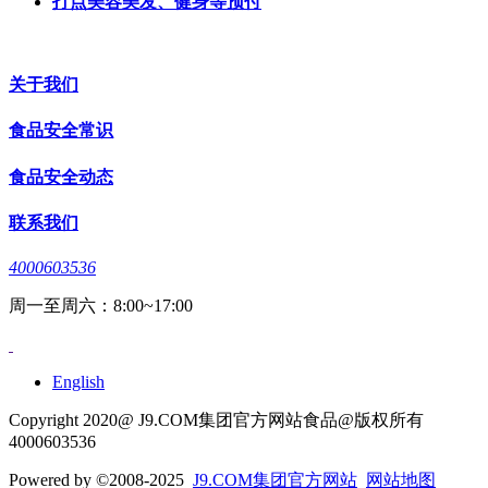
打点美容美发、健身等预付
关于我们
食品安全常识
食品安全动态
联系我们
4000603536
周一至周六：8:00~17:00
English
Copyright 2020@ J9.COM集团官方网站食品@版权所有
4000603536
Powered by
©2008-2025
J9.COM集团官方网站
网站地图