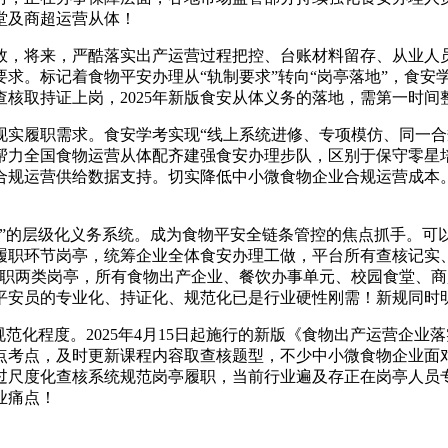
堂及商超运营从体！
，将来，严酷落实出产运营过程把控、台账材料留存、从业人员
求。标记着食物平安办理从“轨制要求”转向“岗亭落地”，食安
核取持证上岗，2025年新版食安从体义务的落地，需第一时间
履职需求。食安学考实现“线上系统进修、专项模仿、同一合
帮力全国食物运营从体配齐建强食安办理步队，区别于保守零星
合规运营供给数据支持。切实降低中小微食物企业合规运营成本
的层级化义务系统。成为食物平安全链条管控的焦点抓手。可
履职环节岗亭，统筹企业全体食安办理工做，平台所有查核记实
任职两类岗亭，所有食物出产企业、餐饮办事单元、校园食堂、
平安员的专业化、持证化、规范化已是行业硬性刚需！新规同时
化程度。2025年4月15日起施行的新版《食物出产运营企业
点考点，及时更新课程内容取查核题型，不少中小微食物企业面
过尺度化查核系统规范岗亭履职，当前行业遍及存正在岗亭人员
业痛点！