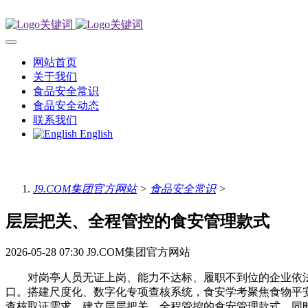
网站首页
关于我们
食品安全常识
食品安全动态
联系我们
English
J9.COM集团官方网站
>
食品安全常识
>
层层把关、全程管控的食安管理款式
2026-05-28 07:30
J9.COM集团官方网站
对岗亭人员无证上岗、能力不达标、履职不到位的企业依法依
口。搭建尺度化、数字化专项查核系统，食安学考聚焦食物平
查核取证需求。建立层层把关、全程管控的食安管理款式。同