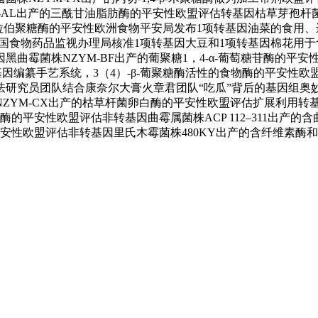
L出产的三酰甘油脂肪酶的平安性欧盟评估转基因枯草芽孢杆菌菌株CC
α-L-阿拉伯聚糖酶的平安性欧洲食物平安局发布1项转基因油菜的
性美国食物药品监视办理局核准1项转基因大豆和1项转基因棉花用于食物
曲霉菌株NZYM-BF出产的葡聚糖1，4-α-葡萄糖苷酶的平安
产基因编纂手艺系统，3（4）-β-葡聚糖酶活性的食物酶的平安性欧
研究员团队结合康奈尔大膏火章君团队“吃瓜”背后的基因组奥妙
YM-CX出产的枯草杆菌卵白酶的平安性欧盟评估扩展利用转基因
酶的平安性欧盟评估非转基因曲霉属菌株ACP 112–311出产
酶的平安性欧盟评估非转基因里氏木霉菌株480KY出产的含纤维素酶和内