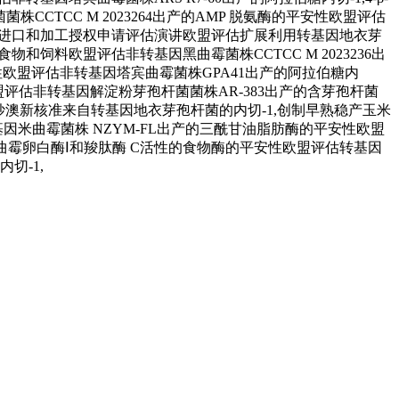
TCC M 2023264出产的AMP 脱氨酶的平安性欧盟评估
食用、进口和加工授权申请评估演讲欧盟评估扩展利用转基因地衣芽
和饲料欧盟评估非转基因黑曲霉菌株CCTCC M 2023236出
性欧盟评估非转基因塔宾曲霉菌株GPA41出产的阿拉伯糖内
盟评估非转基因解淀粉芽孢杆菌菌株AR-383出产的含芽孢杆菌
澳新核准来自转基因地衣芽孢杆菌的内切-1,创制早熟稳产玉米
米曲霉菌株 NZYM-FL出产的三酰甘油脂肪酶的平安性欧盟
的含曲霉卵白酶Ⅰ和羧肽酶 C活性的食物酶的平安性欧盟评估转基因
切-1,