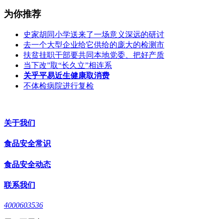
为你推荐
史家胡同小学送来了一场意义深远的研讨
去一个大型企业给它供给的庞大的检测市
扶贫挂职干部要共同本地党委、把好产质
当下改”取“长久立”相连系
关乎平易近生健康取消费
不体检病院进行复检
关于我们
食品安全常识
食品安全动态
联系我们
4000603536