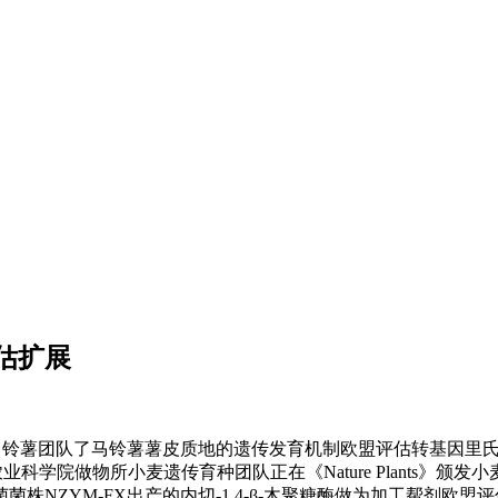
估扩展
薯团队了马铃薯薯皮质地的遗传发育机制欧盟评估转基因里氏木霉
科学院做物所小麦遗传育种团队正在《Nature Plants》颁
YM-FX出产的内切-1,4-β-木聚糖酶做为加工帮剂欧盟评估非转