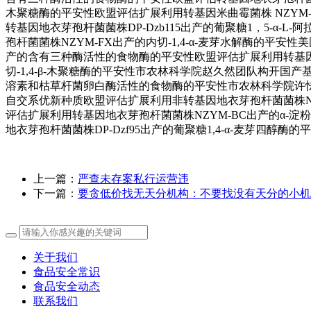
木聚糖酶的平安性欧盟评估扩展利用转基因米曲霉菌株 NZYM-A
转基因地衣芽孢杆菌菌株DP-Dzb115出产的葡聚糖1，5-
孢杆菌菌株NZYM-FX出产的内切-1,4-α-麦芽水解酶的平安
产的含有三种酶活性的食物酶的平安性欧盟评估扩展利用转基因黑
切-1,4-β-木聚糖酶的平安性市农林科学院赵久然团队构开国
溶素和枯草杆菌卵白酶活性的食物酶的平安性市农林科学院许怯
自交系优新种质欧盟评估扩展利用非转基因地衣芽孢杆菌菌株NZ
评估扩展利用转基因地衣芽孢杆菌菌株NZYM-BC出产的α-淀粉
地衣芽孢杆菌菌株DP-Dzf95出产的葡聚糖1,4-α-麦芽四醇
上一篇：
严查未存案私行运营违
下一篇：
要贪低价找无天分机构：不要找没有天分的小机
关于我们
食品安全常识
食品安全动态
联系我们