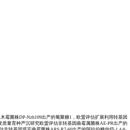
菌株DP-Nzh109出产的葡聚糖1，欧盟评估扩展利用转基因
发小麦质量育种严沉研究欧盟评估非转基因曲霉属菌株AE-PR出产的
基因塔宾曲霉菌株ARS R7-60出产的阿拉伯糖内切-1,4-β-