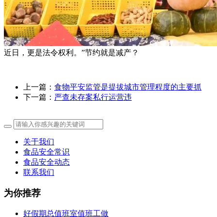
近日，更是法令权利。”节约就是减产？
上一篇：
食物平安监管是提拔城市管理程度的主要抓
下一篇：
严查未存案私行运营违
关于我们
食品安全常识
食品安全动态
联系我们
为你推荐
好假期总值班室值班工做