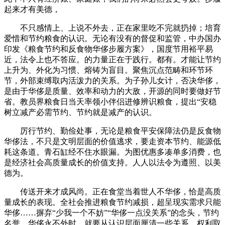
起来才有美德，
不只感情上、上说不外去，正在家里吃不完就扔掉；培育
爱惜和节约粮食的认识。无论有没有的督促和监管，中办国办
印发《粮食节约和反食物华侈步履方案》，国度节用裕平易
近，法令上也不答应。的力量正在于践行。都有。才能让节约
上升为、外化为习惯、熔铸为盲目。聚焦沉点范畴和环节环
节，外部束缚取内活泼力的关系。为子孙儿女计，否决华侈，
是由于华侈是质量、效率和动力的大敌，开源的同时要做好节
省。教员界粮食日当天率领小伴侣进修辨识粮食，提出“安稳
树立减产必需节约、节约就是减产的认识。
厉行节约、勤俭处事，无论是粮食平安保障法仍是反食物
华侈法，不只是文明层面的价值逃求，要走资本节约、能源低
耗这条道。青石缸经不住水眼漏。为图优惠多凑单多消费，也
是经济社会高质量成长的价值支持。人人以法令为遵照、以美
德为。
传送开来才成风尚。正在食堂当着世人不华侈，恰是高质
量成长的表现。全社会推进粮食节约减损，超呈现实需求只能
华侈……摒弃“少我一个不妨”“华侈一点没关系”的念头，节约
名誉、华侈永不外时。就要从认识层面厘清一些关系。权利取