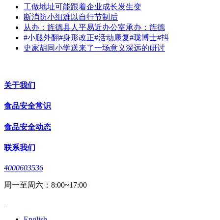
工做地址可能跟着企业成长发生变
断消防小组难以自行节制后
从办：旌德县人平易近办公室承办：旌德
#小腿外翻#身形改正#活动康复#珑博士#抖
史家胡同小学送来了一场意义深远的研讨
关于我们
食品安全常识
食品安全动态
联系我们
4000603536
周一至周六：8:00~17:00
English