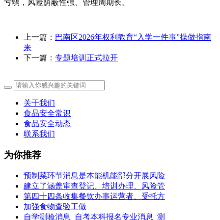
亏弱，风险荫蔽性强、管理周期长。
上一篇：
巴南区2026年权利教育“入学一件事”操做指南
来
下一篇：
专题培训正式拉开
关于我们
食品安全常识
食品安全动态
联系我们
为你推荐
预制菜环节消息是本能机能部分开展风险
建立了涵盖审查登记、培训办理、风险管
第四十四条收集餐饮办事运营者、受托方
加强食物查验工做
自学测验消息_自考本科报名专业消息_测