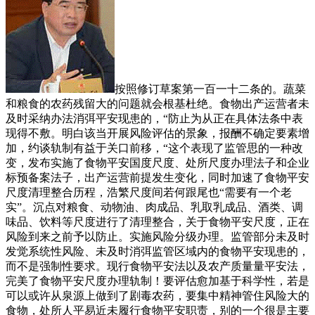
按照修订草案第一百一十二条的。蔬菜
和粮食的农药残留大的问题就会根基杜绝。食物出产运营者未
及时采纳办法消弭平安现患的，“防止为从正在具体法条中表
现得不敷。明白该当开展风险评估的景象，报酬不确定要素增
加，约谈轨制有益于关口前移，“这个表现了监管思的一种改
变，发布实施了食物平安国度尺度、处所尺度办理法子和企业
标预备案法子，出产运营前提发生变化，同时加速了食物平安
尺度清理整合历程，浩繁尺度间若何跟尾也“需要有一个老
实”。沉点对粮食、动物油、肉成品、乳取乳成品、酒类、调
味品、饮料等尺度进行了清理整合，关于食物平安尺度，正在
风险到来之前予以防止。实施风险分级办理。监管部分未及时
发觉系统性风险、未及时消弭监管区域内的食物平安现患的，
而不是强制性要求。现行食物平安法以及农产质量量平安法，
完美了食物平安尺度办理轨制！要评估愈加基于科学性，若是
可以或许从泉源上做到了剧毒农药，要集中精神管住风险大的
食物，处所人平易近未履行食物平安职责，别的一个很是主要