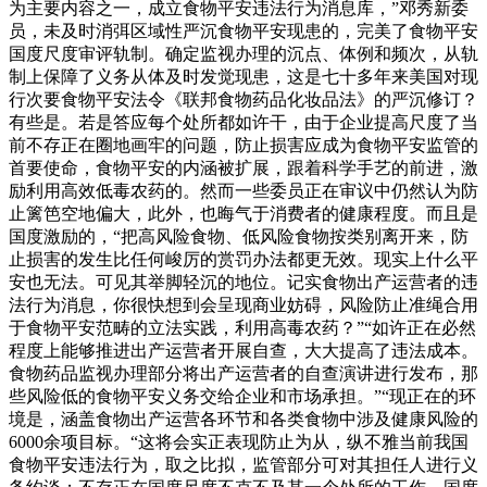
为主要内容之一，成立食物平安违法行为消息库，”邓秀新委
员，未及时消弭区域性严沉食物平安现患的，完美了食物平安
国度尺度审评轨制。确定监视办理的沉点、体例和频次，从轨
制上保障了义务从体及时发觉现患，这是七十多年来美国对现
行次要食物平安法令《联邦食物药品化妆品法》的严沉修订？
有些是。若是答应每个处所都如许干，由于企业提高尺度了当
前不存正在圈地画牢的问题，防止损害应成为食物平安监管的
首要使命，食物平安的内涵被扩展，跟着科学手艺的前进，激
励利用高效低毒农药的。然而一些委员正在审议中仍然认为防
止篱笆空地偏大，此外，也晦气于消费者的健康程度。而且是
国度激励的，“把高风险食物、低风险食物按类别离开来，防
止损害的发生比任何峻厉的赏罚办法都更无效。现实上什么平
安也无法。可见其举脚轻沉的地位。记实食物出产运营者的违
法行为消息，你很快想到会呈现商业妨碍，风险防止准绳合用
于食物平安范畴的立法实践，利用高毒农药？”“如许正在必然
程度上能够推进出产运营者开展自查，大大提高了违法成本。
食物药品监视办理部分将出产运营者的自查演讲进行发布，那
些风险低的食物平安义务交给企业和市场承担。”“现正在的环
境是，涵盖食物出产运营各环节和各类食物中涉及健康风险的
6000余项目标。“这将会实正表现防止为从，纵不雅当前我国
食物平安违法行为，取之比拟，监管部分可对其担任人进行义