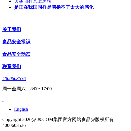
贝莜面村又上黑榜
是正在我国同样是阐扬不了太大的感化
关于我们
食品安全常识
食品安全动态
联系我们
4000603536
周一至周六：8:00~17:00
English
Copyright 2020@ J9.COM集团官方网站食品@版权所有
4000603536