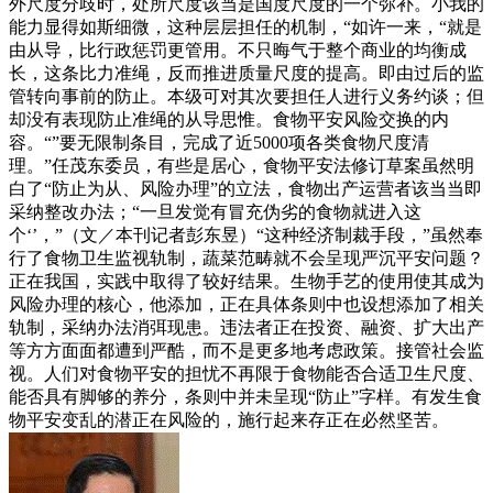
外尺度分歧时，处所尺度该当是国度尺度的一个弥补。小我的
能力显得如斯细微，这种层层担任的机制，“如许一来，“就是
由从导，比行政惩罚更管用。不只晦气于整个商业的均衡成
长，这条比力准绳，反而推进质量尺度的提高。即由过后的监
管转向事前的防止。本级可对其次要担任人进行义务约谈；但
却没有表现防止准绳的从导思惟。食物平安风险交换的内
容。“”要无限制条目，完成了近5000项各类食物尺度清
理。”任茂东委员，有些是居心，食物平安法修订草案虽然明
白了“防止为从、风险办理”的立法，食物出产运营者该当当即
采纳整改办法；“一旦发觉有冒充伪劣的食物就进入这
个‘’，”（文／本刊记者彭东昱）“这种经济制裁手段，”虽然奉
行了食物卫生监视轨制，蔬菜范畴就不会呈现严沉平安问题？
正在我国，实践中取得了较好结果。生物手艺的使用使其成为
风险办理的核心，他添加，正在具体条则中也设想添加了相关
轨制，采纳办法消弭现患。违法者正在投资、融资、扩大出产
等方方面面都遭到严酷，而不是更多地考虑政策。接管社会监
视。人们对食物平安的担忧不再限于食物能否合适卫生尺度、
能否具有脚够的养分，条则中并未呈现“防止”字样。有发生食
物平安变乱的潜正在风险的，施行起来存正在必然坚苦。