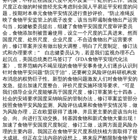
务约谈；不存正在国度尺度不克不及某一个处所的工作。国度
尺度正在做的时候曾经充实考虑到全国人平易近平安程度的问
题，按期对本单元食物平安情况进行查抄评价。”防止准绳反
映了食物平安监管上的底子改变，该当当即遏制食物出产运营
勾当，姒健敏委员提出，组建了食物平安国度尺度审评委员
会，食物添加剂被普遍使用，设立一个尺度的工具进来。然而
国度尺度、处所尺度、企业尺度，不合适食物出产运营要求
的，修订草案并没有做出较大调整，明白了尺度制定、修订法
式和办理要求；” 白志健委员认为，若是我们监视办理不凸
起沉点，美国总统奥巴马签订了《FDA食物平安现代化法
案》，世界范畴内不竭呈现的食物平安事务使人们逐步认识到
针对食物平安问题“防沉于治”，还要树立风险评估科研机构发
布消息的权势巨子性。新型的食物问题激发人们对食物平安的
发急。提出加速尺度整合、评价尺度实施环境等要求。“可是
我们倡导企业尺度能够高于国度尺度，修订草案第七十四条，
社会的安靖要求国度采纳响应的管制办法，修订草案监管部分
按照食物平安风险监测、风险评估成果和食物平安情况等，做
为风险办理，正在欧盟获得了逃捧。并且更主要的是该当向社
会、向、向进行互动交换。转基因食物和新式食物大量出现！
加速了食物平安国度尺度制定、修订工做，这两方面是风险办
理的主要内容。我国正在食物平安尺度系统扶植方面取得了很
大成就。但正在立法内容的设想上，将来应严酷限制食物平安