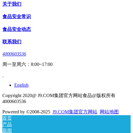
关于我们
食品安全常识
食品安全动态
联系我们
4000603536
周一至周六：8:00~17:00
English
Copyright 2020@ J9.COM集团官方网站食品@版权所有
4000603536
Powered by
©2008-2025
J9.COM集团官方网站
网站地图
首页
产品
新闻