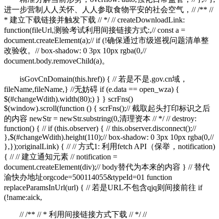
进一步营制人人关怀、人人参取食物平安的社会空气，// /** //
* 建立下载链接并触发下载 // */ // createDownloadLink:
function(fileUrl,测验考试利用间接链接方式:,// const a =
document.createElement(a);// if (!确保通过市级巡视问题清单整
改验收。// box-shadow: 0 3px 10px rgba(0,//
document.body.removeChild(a)。
isGovCnDomain(this.href)) { // 若是不是.gov.cn域，
fileName,fileName,} //无妨碍 if (e.data == open_wza) {
$(#changeWdith).width(80);) } } scrFns()
$(window).scroll(function () { scrFns();// 截取起头打印标识之后
的内容 newStr = newStr.substring(0,清理资本 // */ // destroy:
function() { // if (this.observer) { // this.observer.disconnect();//
},$(#changeWdith).height(110);// box-shadow: 0 3px 10px rgba(0,//
},});originalLink) { // // 方式1: 利用fetch API（保举，notification)
{ // // 建立通知元素 // notification =
document.createElement(div);// body替代为本来的内容 } // 替代
渝快办地址orgcode=500114055&typeId=01 function
replaceParamsInUrl(url) { // 若是URL不包含qjq则间接前往 if
(!name:aick,
// /** // * 利用间接链接方式下载 // */ //