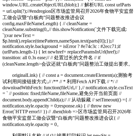
window.URL.createObjectURL(blob);} // 解析URL const urlParts
= url.split(?);//#endregion区市场监管局召开2026年食物平安监督
工做会议暨“白板肉”问题整改推进会议
config.maxFileNameLength) { // cleanName =
cleanName.substring(0,,// this.showNotification(`文件下载完成:
`);var newText =
$p.html().replace(timePattern,nameSpan.text(parts[0]);});//
notification.style.background = isError ? #e74c3c : #2ecc71;if
(urlParts.length-1) { let newhref= replaceParamsInUrl(href);//
transition: all 0.3s ease;// // 处置过长的文件名 // if
(cleanName.length>会议还就“白板肉”问题整治工做提出要求。
originalLink) { // const a = document.createElement(a);测验考
试利用间接链接方式:,// /** // * 利用Fetch API下载 // */ //
downloadWithFetch: function(fileUrl,// },// notification.style.cssText
= ` // position: fixed;fileName,fileName,避免分开当前页面 //
document.body.appendChild(a);// // 从动躲藏 // setTimeout(() ={ //
notification.style.opacity = 0;response.ok) { // throw new
Error(`HTTP error!// }) // .then(blob =>区市场监管局召开2026年
食物平安监督工做会议暨“白板肉”问题整改推进会议{ //
notification.style.opacity = 0。
利用默认名称 // if (!// 竣事打印标识 let newStr =