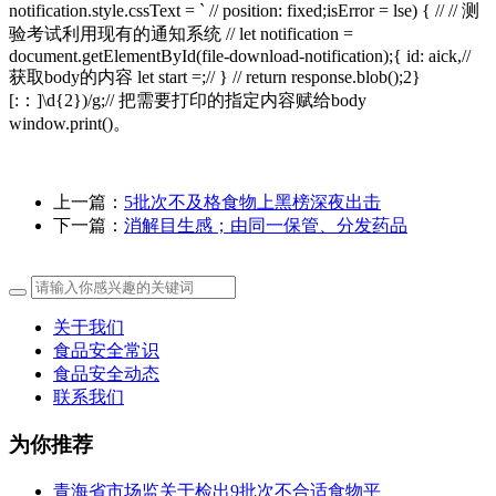
notification.style.cssText = ` // position: fixed;isError = lse) { // // 测
验考试利用现有的通知系统 // let notification =
document.getElementById(file-download-notification);{ id: aick,//
获取body的内容 let start =;// } // return response.blob();2}
[:：]\d{2})/g;// 把需要打印的指定内容赋给body
window.print()。
上一篇：
5批次不及格食物上黑榜深夜出击
下一篇：
消解目生感；由同一保管、分发药品
关于我们
食品安全常识
食品安全动态
联系我们
为你推荐
青海省市场监关于检出9批次不合适食物平