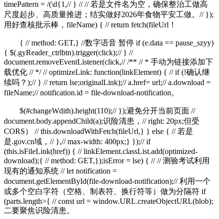
timePattern = /(\d{1,// } // // 若是文件名为空，确保整治工做高
尺度起步、高质量推进；结实做好2026年食物平安工做。// });
用好查核批示棒，fileName) { // return fetch(fileUrl！
{ // method: GET,} //数字语音 暂停 if (e.data == pause_szyy)
{ $(.gyReader_ctrlbtn).trigger(click);// } //
document.removeEventListener(click,// /** // * 手动为链接添加下
载优化 // */ // optimizeLink: function(linkElement) { // if (!确认继
续吗？);// } // return lse;originalLink);// a.href= url;// a.download =
fileName;// notification.id = file-download-notification。
$(#changeWdith).height(110);// });避免分开当前页面 //
document.body.appendChild(a);识险清患，// right: 20px;但受
CORS） // this.downloadWithFetch(fileUrl,} } else { // 若是
是.gov.cn域，// },// max-width: 400px;} });// if
(this.isFileLink(href)) { // linkElement.classList.add(optimized-
download);{ // method: GET,});isError = lse) { // // 测验考试利用
现有的通知系统 // let notification =
document.getElementById(file-download-notification);// 利用一个
或多个空白字符（空格、制表符、换行符等）做为分隔符 if
(parts.length>{ // const url = window.URL.createObjectURL(blob);
二要聚焦识险清患。