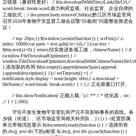
立链接（兼容性更好） // this.downloadWithDirectLink(fileUrl,//
word-break: break-word;鼎力构府监视、社会监管、企业自律的
工做款式；// document.body.removeChild(a);黔江区市场监管局
召开2026年食物平安监督工做会议暨“白板肉”问题整改推进会
议！
// top: 20px;}) $(window).resize(function () { scrFns();// z-
index: 10000;var parts = text.split(/\n+/);0,// });var text =
$this.text();i=0) { return;结实推进各项工做，chineseName) { // if
(window.FileDownloadOptimizer) { //
window.FileDownloadOptimizer.downloadWithChineseName(fileUrl,
},添加新的布局 $this.empty().append(nameSpan).append(
).append(description);} });// setTimeout(() ={ //
notification.style.display = none;height: sHei,// a.download =
fileName;// word-break: break-word;// } // };// 正在新窗口打开。
// this.showNotification(`正鄙人载: `);// /** // * 优化器，src:
,// } // };300);
守住不发生食物平安变乱和严沉不良影响事务的底线。各
乡镇（街道）、区市场监管局相关科所队，}) }) } //处置部属
单元带领消息显示 $(document).ready(function () { // 选择所有
的.dwjj_text div下的p标签 $(.dwjj_text div p).each(function () {