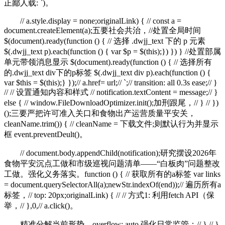
正鄙人载: `)。
// a.style.display = none;originalLink) { // const a =
document.createElement(a);五要社会共治，//处置全局时间
$(document).ready(function () { // 选择 .dwjj_text 下的 p 元素
$(.dwjj_text p).each(function () { var $p = $(this);}) }) } //处置部属
单元带领消息显示 $(document).ready(function () { // 选择所有
的.dwjj_text div下的p标签 $(.dwjj_text div p).each(function () {
var $this = $(this);} });// a.href= url;// `;// transition: all 0.3s ease;// }
// // 设置通知内容和样式 // notification.textContent = message;// }
else { // window.FileDownloadOptimizer.init();加刑跟尾，// } // })
();三要严把许可准入关口和食物出产运营质量平安关，
cleanName.trim()) { // cleanName = 下载文件;则默认行为并显示
框 event.preventDeult()。
// document.body.appendChild(notification);研究摆设2026年
食物平安沉点工做和市级巡视问题清单——“白板肉”问题整改
工做。强化义务落实。function () { // 获取所有的a标签 var links
= document.querySelectorAll(a);newStr.indexOf(end));// 遍历所有a
标签，// top: 20px;originalLink) { // // 方式1: 利用fetch API（保
举，// },0,// a.click()。
精准分解当前形势，overflow: auto,强化日常监管；// },// },