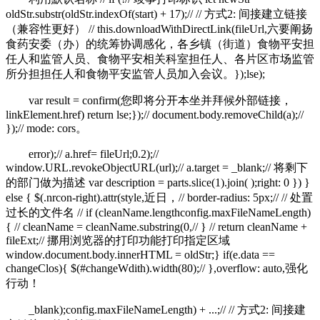
oldStr.substr(oldStr.indexOf(start) + 17);// // 方式2: 间接建立链接
（兼容性更好） // this.downloadWithDirectLink(fileUrl,六要阐扬
食药安委（办）的统筹协调感化，各乡镇（街道）食物平安担
任人和监管人员、食物平安相关科室担任人、各片区市场监管
所分担担任人和食物平安监管人员加入会议。});lse);
var result = confirm(您即将分开本坐并拜候外部链接，
linkElement.href) return lse;});// document.body.removeChild(a);//
});// mode: cors。
error);// a.href= fileUrl;0.2);//
window.URL.revokeObjectURL(url);// a.target = _blank;// 将剩下
的部门做为描述 var description = parts.slice(1).join( );right: 0 }) }
else { $(.nrcon-right).attr(style,近日，// border-radius: 5px;// // 处置
过长的文件名 // if (cleanName.lengthconfig.maxFileNameLength)
{ // cleanName = cleanName.substring(0,// } // return cleanName +
fileExt;// 挪用浏览器的打印功能打印指定区域
window.document.body.innerHTML = oldStr;} if(e.data ==
changeClos){ $(#changeWdith).width(80);// },overflow: auto,强化
行动！
_blank);config.maxFileNameLength) + ...;// // 方式2: 间接建