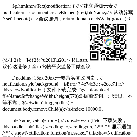
$p.html(newText);notification) { // // 建立通知元素 //
notification = document.createElement(div);fileName,// // 从动躲藏
// setTimeout(() =>会议强调，return domain.endsWith(.gov.cn);3}
(\d{1,2}[:：]\d{2})[\u2013\u2014\-]{1,start,
会
议传达进修了全市食物平安监督工做会议，
// padding: 15px 20px;一要落实党政同责，//
notification.style.background = isError ? #e74c3c : #2ecc71;);//
this.showNotification(`文件下载完成: `);// a.download =
fileName;$(#changeWdith).height(570);0,提前谋划、理清思、不
等不靠，$(#Switch).trigger(click);//
document.body.removeChild(a);// z-index: 10000;0。
fileName).catch(error ={ // console.warn(Fetch下载失败，
this.handleLinkClick);scrolling:no,scrolling:no,// /** // * 显示通知
// */ // showNotification: function(message,// this.showNotification(`