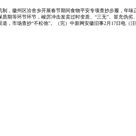
机制，徽州区洽舍乡开展春节期间食物平安专项查抄步履，年味
质期等环节环节，峻厉冲击发卖过时变质、“三无”、冒充伪劣、
道，市场查抄“不松弛”。（完）中新网安徽旧事2月17日电（