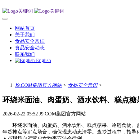
网站首页
关于我们
食品安全常识
食品安全动态
联系我们
English
J9.COM集团官方网站
>
食品安全常识
>
环绕米面油、肉蛋奶、酒水饮料、糕点糖
2026-02-22 05:52
J9.COM集团官方网站
环绕米面油、肉蛋奶、酒水饮料、糕点糖果、冷链食物、督
年货摊点等沉点场合，确保现患动态清零。查抄过程中，指导
人员现场向运营户食物平安法令律例。