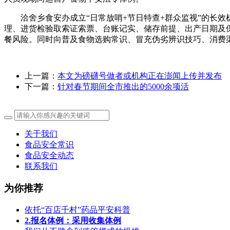
洽舍乡食安办成立“日常放哨+节日特查+群众监视”的长效
理、进货检验取索证索票、台账记实、储存前提、出产日期及保
餐风险。同时向普及食物选购常识、冒充伪劣辨识技巧、消费渠
上一篇：
本文为磅礴号做者或机构正在澎闻上传并发布
下一篇：
针对春节期间全市推出的5000余项活
关于我们
食品安全常识
食品安全动态
联系我们
为你推荐
依托“百店千村”药品平安科普
2.报名体例：采用收集体例