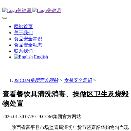
网站首页
关于我们
食品安全常识
食品安全动态
联系我们
English
J9.COM集团官方网站
>
食品安全常识
>
查看餐饮具清洗消毒、操做区卫生及烧毁
物处置
2026-01-30 07:30
J9.COM集团官方网站
陕西省富平县市场监管局深切年货节暨嘉韶华购物勾当现