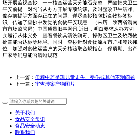
场开展监视查抄。一一核查运营天分能否完整，严酷把关卫生
平安前提，对勾当从办方开展专项约谈。及时整改卫生洁净、
储存前提等方面存正在的问题。详尽查抄预包拆食物标签标
识，传递了查抄中发觉的食物平安现患，（来历：陕西省渭南
市市场监管局）中国质量旧事网讯 近日，明白要求从办方切
实履行从体义务，查看餐饮具清洗消毒、操做区卫生及烧毁物
处置能否达标等环境。同时，查抄针对食物流互市户和餐饮摊
位，加强对食物运营户的天分核验取合规指点，保质期、出产
厂家等消息能否清晰规范；
上一篇：
但程中若呈现儿童走失、受伤或其他不测问题
下一篇：
审查涉案产物图片
关于我们
食品安全常识
食品安全动态
联系我们