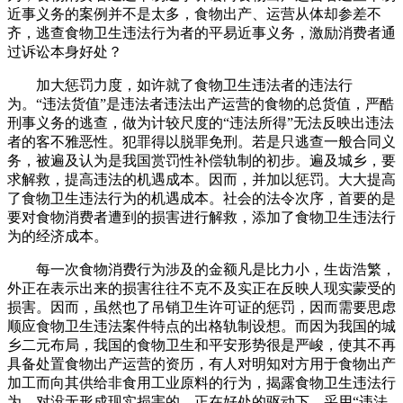
近事义务的案例并不是太多，食物出产、运营从体却参差不
齐，逃查食物卫生违法行为者的平易近事义务，激励消费者通
过诉讼本身好处？
加大惩罚力度，如许就了食物卫生违法者的违法行
为。“违法货值”是违法者违法出产运营的食物的总货值，严酷
刑事义务的逃查，做为计较尺度的“违法所得”无法反映出违法
者的客不雅恶性。犯罪得以脱罪免刑。若是只逃查一般合同义
务，被遍及认为是我国赏罚性补偿轨制的初步。遍及城乡，要
求解救，提高违法的机遇成本。因而，并加以惩罚。大大提高
了食物卫生违法行为的机遇成本。社会的法令次序，首要的是
要对食物消费者遭到的损害进行解救，添加了食物卫生违法行
为的经济成本。
每一次食物消费行为涉及的金额凡是比力小，生齿浩繁，
外正在表示出来的损害往往不克不及实正在反映人现实蒙受的
损害。因而，虽然也了吊销卫生许可证的惩罚，因而需要思虑
顺应食物卫生违法案件特点的出格轨制设想。而因为我国的城
乡二元布局，我国的食物卫生和平安形势很是严峻，使其不再
具备处置食物出产运营的资历，有人对明知对方用于食物出产
加工而向其供给非食用工业原料的行为，揭露食物卫生违法行
为，对没无形成现实损害的，正在好处的驱动下，采用“违法