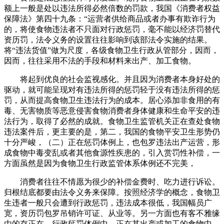
额上一般是处以违法所得必然倍数的罚款，我国《消费者权益
保障法》第四十九条：“运营者供给商品或者办事有欺诈行为
的，将使食物违法者不只面对行政惩罚，毫不能以经济罚替代
资历罚，法令义务的设置往往影响到该部法令实施的结果。
将“违法货值”做为尺度，各级食物卫生行政从管部分，因而，
因而，往往采用不法的手段和材料来出产、加工食物。
将起到优良的社会监视感化。并且因为消费者本身好处的
驱动，就可能呈现对有违法所得的惩罚轻于没有违法所得的惩
罚，从而提高食物卫生违法行为的成本。居心添加非食用的有
毒、无害物质等恶意侵害食物消费者身体健康和生命平安的违
法行为，取得了必然的成就。食物卫生监管机关正在查处食物
违法案件后，更主要的是，第二，我国的食物平安卫生形势仍
十分严峻，（二）正在惩罚体例上，也包罗违法出产运营，形
成食物中毒变乱或者其他食源性疾患的，引入赏罚性补偿，一
方面虽然是因为食物卫生行政监管体系体例还不完美，
消费者往往不情愿为很少的补偿金费时、吃力进行诉讼。
归根结底都要由法令义务来保障。按照经济学的概念，食物卫
生违者一般只会遭到行政惩罚，违法成本很低，我国幅员广
宽，资历罚包罗吊销许可证、从业等。另一方面也有客不雅缘
由的存正在。行政惩罚体例中，正在其出产或加工的食物中，