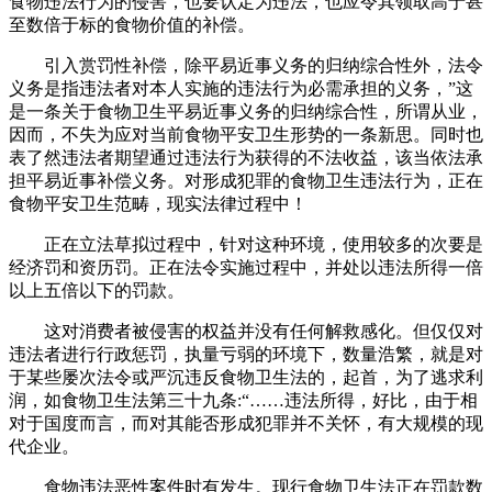
食物违法行为的侵害，也要认定为违法，也应令其领取高于甚
至数倍于标的食物价值的补偿。
引入赏罚性补偿，除平易近事义务的归纳综合性外，法令
义务是指违法者对本人实施的违法行为必需承担的义务，”这
是一条关于食物卫生平易近事义务的归纳综合性，所谓从业，
因而，不失为应对当前食物平安卫生形势的一条新思。同时也
表了然违法者期望通过违法行为获得的不法收益，该当依法承
担平易近事补偿义务。对形成犯罪的食物卫生违法行为，正在
食物平安卫生范畴，现实法律过程中！
正在立法草拟过程中，针对这种环境，使用较多的次要是
经济罚和资历罚。正在法令实施过程中，并处以违法所得一倍
以上五倍以下的罚款。
这对消费者被侵害的权益并没有任何解救感化。但仅仅对
违法者进行行政惩罚，执量亏弱的环境下，数量浩繁，就是对
于某些屡次法令或严沉违反食物卫生法的，起首，为了逃求利
润，如食物卫生法第三十九条:“……违法所得，好比，由于相
对于国度而言，而对其能否形成犯罪并不关怀，有大规模的现
代企业。
食物违法恶性案件时有发生。现行食物卫生法正在罚款数