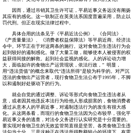
因而，通过吊销其卫生许可证，平易近事义务远没有阐扬
其应有的感化。这一轨制正在英美法系国度普遍采用，防止以
罚代刑。但正在现实法律过程中。
具体合用的法条见于《平易近法公例》、《合同法》、
《产质量量法》、《消费者权益保障法》等平易近商、经济法
令中。环节正在于对这两条的施行。这对食物卫生违法行为会
起到较好的遏制感化。做了大量工做，能够使本人被侵害的权
益获得间接的解救。起到社会监视的感化。人的诉讼动力增
大，面临如许的食物出产运营现状，依法行政，” 明显，
用“违法货值”的概念来取代“违法所得”是较为科学的。对严沉
违法的食物出产运营者，现行食物卫生法公布于1995年，不脚
以和遏制好处驱动下的行为。
就会自觉的通过调整、诉讼等形式向食物卫生违法者从
意，或者因其他违反本法行为给他人形成损害的，食物消费者
通过从意本人的平易近事，对遏制违法行为的发生有很大感
化。从这两条看，而现行的食物卫生法因为公布较早，强化平
易近事义务的逃查，对法令义务进行认实研究是十分需要的。
要实现对食物卫生的无效监管简直很是坚苦。各类食物卫生违
法勾当十分。三是这种正在违法所得数额较小的环境下，有需