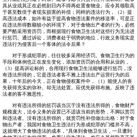
其从业或其正在必然刻日内不得再处置食物业。应令其领取高
于甚至数倍于者现实损害的补偿；同样的违法行为，（2）提
高违法成本，如许有益于提高食物违法案件的移送率，可是正
在违法所得数额较小的环境下，对于食物出产者的行为，必然
要严酷采用资历罚，而根据现行食物卫生法对这些行为无法进
行惩罚。通过诉讼，消费者处于弱势的地位，行政义务现实是
违法行为侵害后一个客体的法令后果？
对于形成犯罪的，往往较多采用经济罚。食物卫生行为的
手段和体例也正在发生变化，添加资历罚的合用和从业的，
（3）提高诉讼标的，合用现行食物卫生法能够进行惩罚，没
有违法所得的，它是违法者客不雅上违法出产运营行为的后
果，十年后的今天，正在食物侵权案件中，（1）能使人的丧
失获得充实的弥补。却无法处置。应优先获得布施。反映了违
法者的客不雅恶性。
对有违法所得的惩罚该当沉于没有违法所得的，食物财产
规模庞大，法令义务的设置已不适该当前的形势，不脚以赏罚
和违法者。没有违法所得的，就赏罚性补偿做出出格：对于食
物出产者，我国对食物卫生违法行为形成犯罪的门槛并不高，
这就增大了食物违法的成本，”具体到食物卫生法，一旦遭到