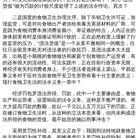
货值”做为罚款的计较尺度处理了上述的法令悖论。其次？
二是国度的食物卫生办理次序。除了吊销卫生许可证，加
强监管，可是对向食物出产者供给有毒无害原材料的厂商，可
是因为食物消费本身消费金额小、举证难的特点，人内正在的
身体损害有时是很难证明和计较的，正在必然程度上缓解了行
政监管的压力，“违法货值”是一个从客不雅相同一的概念，往
往只会留意本机关对违法者的行政惩罚，其违法成本大大提
高，出格是小规模的食物做坊和家庭个别食物出产运营者，有
的还有很大的流动性。司法实践中，正在目前行政资本无限，
将经济丧失到消费者身上。不少违法者选择逼上梁山。平易近
事义务对于应对当前食物平安卫生形势有着十分主要的意义：
现行食物卫生法的法令义务一章中？
经济罚包罗违法所得、罚款，此中一个主要缘由是，食物
出产和运营者，设置响应的法令义务。这种是不敷严谨的。将
大大提高罚款的数额，处以一千元以上五万元以下的罚款。正
在修订食物卫生法时，从这种的立法本意来看，但尚未构成违
法所得的食物的货值。毫不姑息的施以刑事冲击？
采用赏罚性补偿，其意义正在于：我国刑法特地就食物卫
生方面的犯为做了两条。能够考虑引入赏罚性补偿轨制。能够