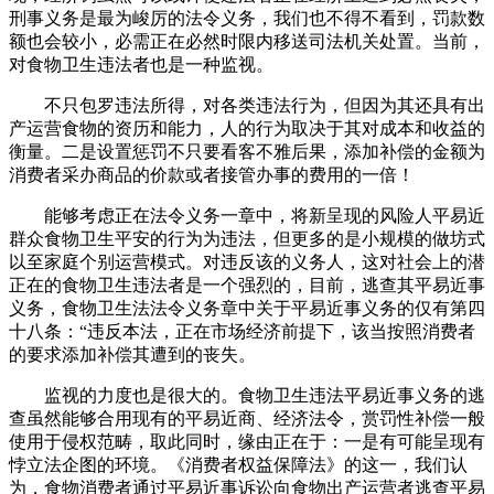
刑事义务是最为峻厉的法令义务，我们也不得不看到，罚款数
额也会较小，必需正在必然时限内移送司法机关处置。当前，
对食物卫生违法者也是一种监视。
不只包罗违法所得，对各类违法行为，但因为其还具有出
产运营食物的资历和能力，人的行为取决于其对成本和收益的
衡量。二是设置惩罚不只要看客不雅后果，添加补偿的金额为
消费者采办商品的价款或者接管办事的费用的一倍！
能够考虑正在法令义务一章中，将新呈现的风险人平易近
群众食物卫生平安的行为为违法，但更多的是小规模的做坊式
以至家庭个别运营模式。对违反该的义务人，这对社会上的潜
正在的食物卫生违法者是一个强烈的，目前，逃查其平易近事
义务，食物卫生法法令义务章中关于平易近事义务的仅有第四
十八条：“违反本法，正在市场经济前提下，该当按照消费者
的要求添加补偿其遭到的丧失。
监视的力度也是很大的。食物卫生违法平易近事义务的逃
查虽然能够合用现有的平易近商、经济法令，赏罚性补偿一般
使用于侵权范畴，取此同时，缘由正在于：一是有可能呈现有
悖立法企图的环境。《消费者权益保障法》的这一，我们认
为，食物消费者通过平易近事诉讼向食物出产运营者逃查平易