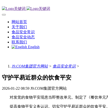
网站首页
关于我们
食品安全常识
食品安全动态
联系我们
English
J9.COM集团官方网站
>
食品安全常识
>
守护平易近群众的饮食平安
2026-01-22 08:59
J9.COM集团官方网站
对发觉的食物平安现患当即整改单元。制定了《餐饮单元严
提高食物平安义务认识。切实守护平易近群众的饮食平安