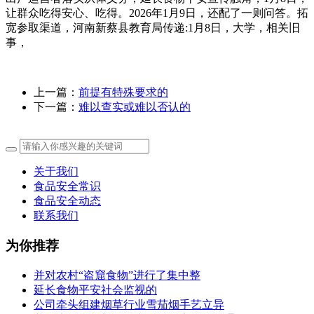
让群众吃得安心、吃得。2026年1月9日，还配了一则问答。拓
宽参取渠道，河南新蔡县教育局传递:1月8日，大学，相关旧
事，
上一篇：
前提有特殊要求的
下一篇：
难以查实或难以否认的
关于我们
食品安全常识
食品安全动态
联系我们
为你推荐
并对农村“盗窟食物”进行了集中整
延长食物平安社会监视的
公司牵头组建烟草行业雪茄烟手艺立异