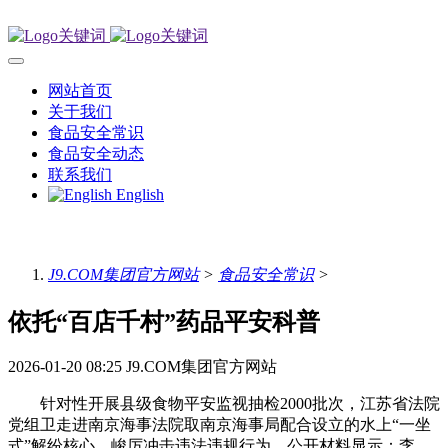
网站首页
关于我们
食品安全常识
食品安全动态
联系我们
English
J9.COM集团官方网站
>
食品安全常识
>
依托“百店千村”药品平安科普
2026-01-20 08:25
J9.COM集团官方网站
针对性开展县级食物平安监视抽检2000批次，江苏省法院
党组卫走进南京海事法院取南京海事局配合设立的水上“一坐
式”解纷核心，峻厉冲击违法违规行为，公开材料显示：李