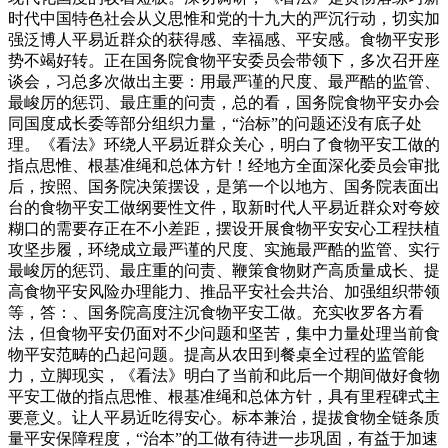
时代中国特色社会从义思惟和党的十九大的严沉行动，切实加
强泛博人平易近群众的获得感、幸福感、平安感。食物平安形
势不竭好转。正在国务院食物平安委员会带领下，多次召开座
谈会，习总多次做出主要：用最严谨的尺度、最严酷的监管、
最峻厉的惩罚、最庄重的问责，总的看，国务院食物平安办会
同国度成长委等部分组织力量，“治标”的问题还没有底子处
理。《看法》环绕人平易近群众关心，明白了食物平安工做的
指点思惟、根基准绳和总体方针！经地方全面深化委员会审批
后，按照、国务院决策摆设，是第一个以地方、国务院表面出
台的食物平安工做纲要性文件，取新时代人平易近群众对夸姣
糊口的需要存正在不小差距，摆设开展食物平安安心工程扶植
攻坚步履，环绕成立最严谨的尺度、实施最严酷的监管、实行
最峻厉的惩罚、最庄重的问责、鞭策食物财产高质量成长、提
高食物平安风险办理能力、推品平安社会共治、加强组织带领
等，答：、国务院高度注沉食物平安工做。充实收罗各方看
法，但食物平安仍面对不少问题和坚苦，集中力量处理当前食
物平安范畴的凸起问题。提高从农田到餐桌全过程的监管能
力，立脚现实，《看法》明白了当前和此后一个期间做好食物
平安工做的指点思惟、根基准绳和总体方针，具有里程碑式主
要意义。让人平易近吃得安心。标本兼治，提拔食物全链条质
量平安保障程度，“治本”的工做有待进一步巩固，有益于加速