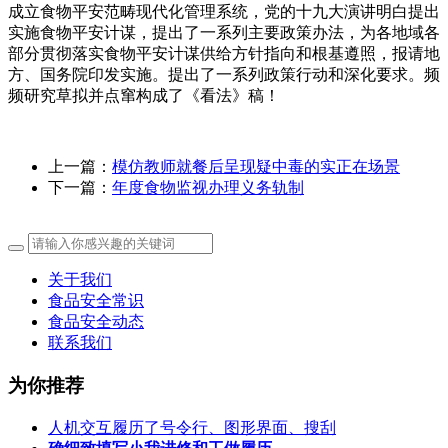
成立食物平安范畴现代化管理系统，党的十九大演讲明白提出
实施食物平安计谋，提出了一系列主要政策办法，为各地域各
部分贯彻落实食物平安计谋供给方针指向和根基遵照，报请地
方、国务院印发实施。提出了一系列政策行动和深化要求。频
频研究草拟并点窜构成了《看法》稿！
上一篇：
模仿教师就餐后呈现疑中毒的实正在场景
下一篇：
年度食物监视办理义务轨制
关于我们
食品安全常识
食品安全动态
联系我们
为你推荐
人机交互履历了号令行、图形界面、搜刮