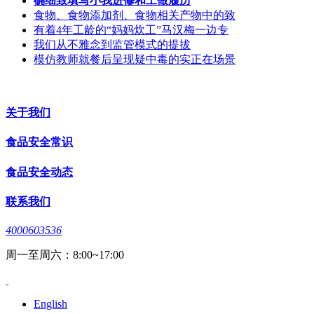
确细致填写小我进修和工做履历
食物、食物添加剂、食物相关产物中的致
有着4年工龄的“妈妈炊工”马汉梅一边专
我们从不雅念到监管模式的提拔
模仿教师就餐后呈现疑中毒的实正在场景
关于我们
食品安全常识
食品安全动态
联系我们
4000603536
周一至周六：8:00~17:00
English