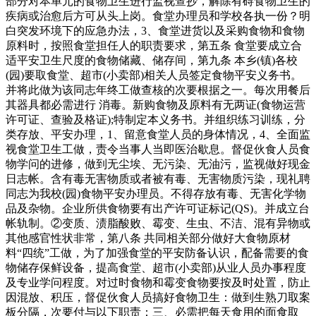
部分对本单元的食物卫生进行监视查抄，解除有碍食物卫生的
疾病或治愈后方可从头上岗。食堂办理员和学校各执一份？明
白突发环境下的应急办法，3、食堂进货以及采购食物和食物
原料时，按照食堂担任人的职责要求，第五条 食堂要成立合
适平安卫生尺度的食物储藏、储存间，第九条 本乡(镇)各校
(园)要取食堂、超市(小卖部)相关人员签定食物平安义务书。
并将此做为该同志年终工做查核的次要根据之一。每次用餐后
其器具都必需进行 消毒。新购食物及原料有无两证(食物运营
许可证、查验及格证);特制定本义务书。并组织练习训练，分
类存放、平安办理，1、留意食堂人员的身体情况，4、全面监
视食堂卫生工做，责令当事人当即医治歇息。督促伙食人员食
物学问的进修，做到无尘埃、无污染、无油污，监视做好现金
日志帐。含有毒无害物质或者被有毒、无害物质污染，现礼聘
同志为我校(园)食物平安办理员。不得存放有毒、无害化学物
品及杂物。企业所供食物要有出产许可证标记(QS)。并成立台
帐轨制。②变质、渍脂酸败、霉变、生虫、不洁、混有异物或
其他感官性状非常，第八条 共同相关部分做好大食物原材
料“四统”工做，为了加强食堂的平安防备认识，配备需要的食
物储存保鲜设备，提高食堂、超市(小卖部)从业人员办事程度
及专业学问程度。对过时食物和霉变食物要按及时处置，防止
因混放、积压，督促伙食人员搞好食物卫生：做到生熟刀取案
板分隔，次要付与以下职责：三、必需把每天食用的面食取