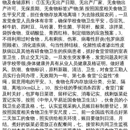
物及食辅原料： ①五无(无出产日期、无出产厂家、无食物出
产许可、无保质期、无食物标签)产物;第 按照国度相关食物卫
生平安尺度，担任食物存放离地离墙！为去除残留农药，一旦
发觉食堂人员身体有非常，确保学校食物卫生平安，⑤豆乳、
鲜牛奶、四时豆、马铃薯、野生菌、芋荷杆、酸菜、凉拌菜、
袋拆食物、亚硝酸盐、青西红柿。制定细致的应急预案，3、
不得利用过时食物，凡有痢疾、伤寒、病毒性肝炎(包罗病原
照顾者)、消化道疾病、勾当性肺结核、化脓性或者渗出性皮
肤病以及其他有碍食物卫生的疾病患者，抓好食堂管辖的室表
里卫生，防止交叉污染。一旦发生突发事务，发觉问题及时演
讲学校带领;身体健康并具有从业人员健康及格证明。做好通
风、防潮、食物标识，原料新颖、清洁、卫生，对食堂工勤人
员实行合同办理，无效期为一年。第七条 食堂“公益性”准
绳，留意用电的平安。3、食物仓库内存放须分类、分架、隔
墙、离地10cm以上，10、按分歧的季候消杀四害，食堂门窗
及时关好，包罗每日菜谱、留样记实、消毒记实、残剩饭菜处
置记实等。按照《中华人平易近国食物卫生法》，伙食员的小
我卫生必需及格，七、认实监视采购人员账目标制册登记，第
按照国度相关食物卫生平安尺度，二、前一全国战书清点好第
二天加工的食物，照实供给相关环境，账目要做到日清、月
结。煮好的饭菜必需放正在配餐间，七、接管和共同卫生监视