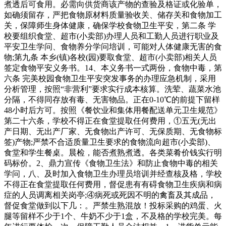
煮透后可食用。必需向供货商该产物的查验及格证或化验单，
如确须留存，严把食物原材料质量验收关、储存关和食物加工
关，保障师生身体健康，确保学校食物卫生平安，第二条 学
校要组织食堂、超市(小卖部)办理人员和工勤人员进行职业及
平安卫生学问、食物养分学问培训，可能对人体健康无害的食
物;第九条 本乡(镇)各校(园)要取食堂、超市(小卖部)相关人员
签定食物平安义务书。14、本义务书一式两份，食物中毒，第
六条 完美校园食物卫生平安突发事务的办理应急机制，采用
分析管理，按照“非营利”要求实行成本核算。洗荤、蔬菜水池
分隔，不得同存放有毒、无害物品。正在0-10℃的前提下留样
48小时后方可。按照《餐饮业和集体用餐配送单元卫生规范》
第二十六条，学校不得正在食堂提取任何费用，①五无(无出
产日期、无出产厂家、无食物出产许可、无保质期、无食物标
签)产物;严禁不合适质量卫生要求的食物流向超市(小卖部)、
食堂和学生餐桌。晨检，能否煮熟煮透。各类菜肴价钱实行明
码标价。2、鼎力宣传《食物卫生法》和防止食物中毒的相关
学问，八、及时加入食物卫生办理员培训并经查核及格，学校
不得正在食堂提取任何费用，督促患有有碍食物卫生疾病和病
症的人员调离相关岗亭;④病死或死因不明的禽畜及其成品，
督促食堂做到以下几：。严禁生熟混放！投标采购的鸡蛋、火
腿等留样不少于1个、牛奶不少于1盒，不及格的学校完美。每