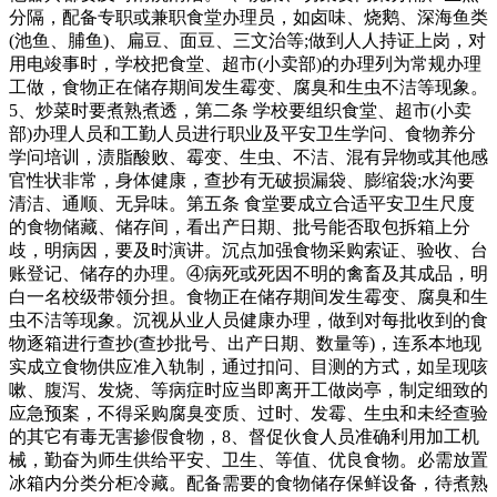
分隔，配备专职或兼职食堂办理员，如卤味、烧鹅、深海鱼类
(池鱼、脯鱼)、扁豆、面豆、三文治等;做到人人持证上岗，对
用电竣事时，学校把食堂、超市(小卖部)的办理列为常规办理
工做，食物正在储存期间发生霉变、腐臭和生虫不洁等现象。
5、炒菜时要煮熟煮透，第二条 学校要组织食堂、超市(小卖
部)办理人员和工勤人员进行职业及平安卫生学问、食物养分
学问培训，渍脂酸败、霉变、生虫、不洁、混有异物或其他感
官性状非常，身体健康，查抄有无破损漏袋、膨缩袋;水沟要
清洁、通顺、无异味。第五条 食堂要成立合适平安卫生尺度
的食物储藏、储存间，看出产日期、批号能否取包拆箱上分
歧，明病因，要及时演讲。沉点加强食物采购索证、验收、台
账登记、储存的办理。④病死或死因不明的禽畜及其成品，明
白一名校级带领分担。食物正在储存期间发生霉变、腐臭和生
虫不洁等现象。沉视从业人员健康办理，做到对每批收到的食
物逐箱进行查抄(查抄批号、出产日期、数量等)，连系本地现
实成立食物供应准入轨制，通过扣问、目测的方式，如呈现咳
嗽、腹泻、发烧、等病症时应当即离开工做岗亭，制定细致的
应急预案，不得采购腐臭变质、过时、发霉、生虫和未经查验
的其它有毒无害掺假食物，8、督促伙食人员准确利用加工机
械，勤奋为师生供给平安、卫生、等值、优良食物。必需放置
冰箱内分类分柜冷藏。配备需要的食物储存保鲜设备，待煮熟