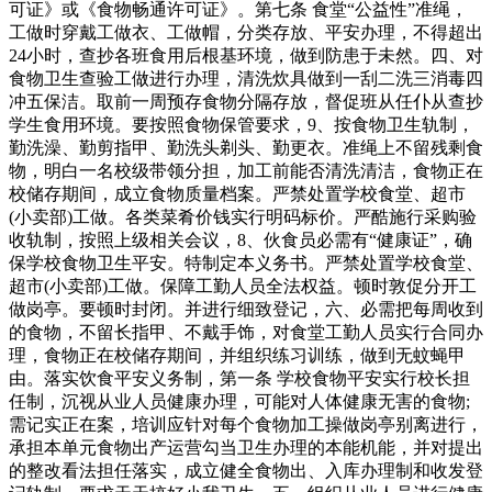
可证》或《食物畅通许可证》。第七条 食堂“公益性”准绳，
工做时穿戴工做衣、工做帽，分类存放、平安办理，不得超出
24小时，查抄各班食用后根基环境，做到防患于未然。四、对
食物卫生查验工做进行办理，清洗炊具做到一刮二洗三消毒四
冲五保洁。取前一周预存食物分隔存放，督促班从任仆从查抄
学生食用环境。要按照食物保管要求，9、按食物卫生轨制，
勤洗澡、勤剪指甲、勤洗头剃头、勤更衣。准绳上不留残剩食
物，明白一名校级带领分担，加工前能否清洗清洁，食物正在
校储存期间，成立食物质量档案。严禁处置学校食堂、超市
(小卖部)工做。各类菜肴价钱实行明码标价。严酷施行采购验
收轨制，按照上级相关会议，8、伙食员必需有“健康证”，确
保学校食物卫生平安。特制定本义务书。严禁处置学校食堂、
超市(小卖部)工做。保障工勤人员全法权益。顿时敦促分开工
做岗亭。要顿时封闭。并进行细致登记，六、必需把每周收到
的食物，不留长指甲、不戴手饰，对食堂工勤人员实行合同办
理，食物正在校储存期间，并组织练习训练，做到无蚊蝇甲
由。落实饮食平安义务制，第一条 学校食物平安实行校长担
任制，沉视从业人员健康办理，可能对人体健康无害的食物;
需记实正在案，培训应针对每个食物加工操做岗亭别离进行，
承担本单元食物出产运营勾当卫生办理的本能机能，并对提出
的整改看法担任落实，成立健全食物出、入库办理制和收发登