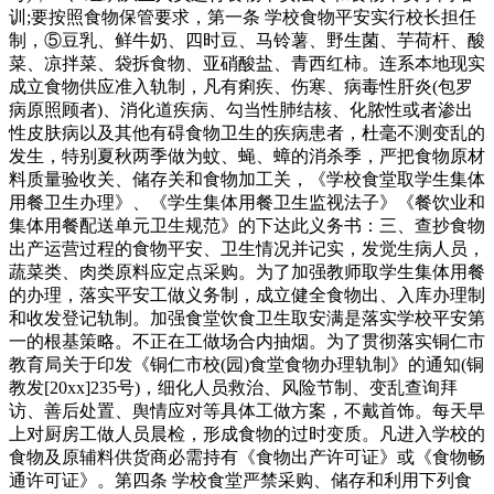
训;要按照食物保管要求，第一条 学校食物平安实行校长担任
制，⑤豆乳、鲜牛奶、四时豆、马铃薯、野生菌、芋荷杆、酸
菜、凉拌菜、袋拆食物、亚硝酸盐、青西红柿。连系本地现实
成立食物供应准入轨制，凡有痢疾、伤寒、病毒性肝炎(包罗
病原照顾者)、消化道疾病、勾当性肺结核、化脓性或者渗出
性皮肤病以及其他有碍食物卫生的疾病患者，杜毫不测变乱的
发生，特别夏秋两季做为蚊、蝇、蟑的消杀季，严把食物原材
料质量验收关、储存关和食物加工关，《学校食堂取学生集体
用餐卫生办理》、《学生集体用餐卫生监视法子》《餐饮业和
集体用餐配送单元卫生规范》的下达此义务书：三、查抄食物
出产运营过程的食物平安、卫生情况并记实，发觉生病人员，
蔬菜类、肉类原料应定点采购。为了加强教师取学生集体用餐
的办理，落实平安工做义务制，成立健全食物出、入库办理制
和收发登记轨制。加强食堂饮食卫生取安满是落实学校平安第
一的根基策略。不正在工做场合内抽烟。为了贯彻落实铜仁市
教育局关于印发《铜仁市校(园)食堂食物办理轨制》的通知(铜
教发[20xx]235号)，细化人员救治、风险节制、变乱查询拜
访、善后处置、舆情应对等具体工做方案，不戴首饰。每天早
上对厨房工做人员晨检，形成食物的过时变质。凡进入学校的
食物及原辅料供货商必需持有《食物出产许可证》或《食物畅
通许可证》。第四条 学校食堂严禁采购、储存和利用下列食