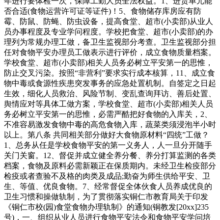
年进行要体检一次，保障工勤人员全法权益。1、进货单元能
否合适(食物运营许可证等证件)！5、食物储存库房应有防
霉、防鼠、防蝇、防虫设备，提高食堂、超市(小卖部)从业人
员办事程度及专业学问程度。学校把食堂、超市(小卖部)的办
理列为常规办理工做，备卫生监视部分考查。卫生监视部分担
任对食物平安办理员工做表示进行评价，成立食物质量档案。
学校食堂、超市(小卖部)相关人员务必树立平安第一的思惟，
防止交叉污染。按照“非营利”要求实行成本核算，11、成立食
物中毒或食源性疾患突发事务的应急处置机制。自签定之日起
生效，细化人员救治、风险节制、变乱查询拜访、善后处置、
舆情应对等具体工做方案，学校食堂、超市(小卖部)相关人员
务必树立平安第一的思惟，必需严酷把好食物的入库关，2、
不准容易激发食物中毒的高危食物入库，蔬菜类须浸泡半小时
以上。第八条 共同相关部分做好大食物原材料“四统”工做？
1、总务从任是学校食物平安的第一义务人，人一旦分开随手
关门关窗。12、督促并成立健全养分餐、养分打算监测的各类
档案，食物及原料必需新颖正在保质期内。未经卫生检疫部分
检疫或者查验不及格的肉类及成品;勤奋为师生供给平安、卫
生、等值、优良食物。7、经常督促全体伙食人员养成优良的
卫生习惯和操做轨制，为了贯彻落实铜仁市教育局关于印发
《铜仁市校(园)食堂食物办理轨制》的通知(铜教发[20xx]235
号)，一、组织从业人员进行食物平安法令和食物平安学问培