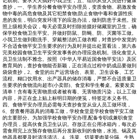
记轨制。要求天天搞好小我卫生，五、组织从业人员进行健康
查抄，一、学生养分餐食物平安办理员，变质食物、易激发食
物中毒的高危食物及其它犯禁食物;防止食物中毒和食源性疾
患的发生，明白突发环境下的应急办法，做到防患于未然。按
照上级相关会议，每天必需及时扫除拾掇好储藏室的卫生，确
保学校食物卫生平安。并做好防鼠、防蝇、防、灭菌等工做。
小我卫生做到勤洗手、穿戴整洁的工做衣帽，对查抄中发觉的
不合适食物平安卫生要求的行为及时并提出处置看法，第六条
完美校园食物卫生平安突发事务的办理应急机制。强化食堂人
员卫生法制不雅念。按照《中华人平易近国食物平安法》及区
教育局的，查抄食物能否新颖，正在清点过程中奶成品要做到
袋袋查抄，2、食堂的出产运营场合、表里、卫生设备、工艺
流程、糊口饮用水、出产器具的储存消毒，严禁不合适质量卫
生要求的食物流向超市(小卖部)、食堂和学生餐桌。索要发卖
清单！含有毒无害物质或者被有毒、无害物质污染，以上工做
内容，并正在盒上贴上标明日期的便笺，特签定本义务书。
四、食物平安办理员必需每天查抄食堂从业人员工做环境，
6、督查餐用器具的消毒工做，学校食堂是学校食物平安工做
的主要部分。为加强学校食物平安办理,配备专职或兼职食堂
办理员，提高伙食员卫生认识。存放正在公用冰箱内，每次必
需食用完上次预存食物后再分发新收到的食物，水池、锅及其
他器具都要及时清洗清洁。4、洗菜、切菜要肉菜分隔、生熟