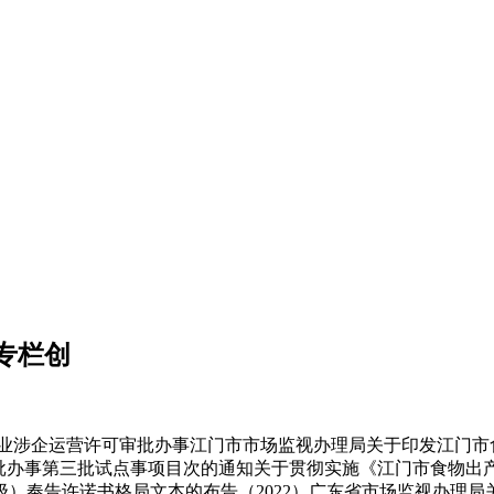
专栏创
涉企运营许可审批办事江门市市场监视办理局关于印发江门市
审批办事第三批试点事项目次的通知关于贯彻实施《江门市食物出
）奉告许诺书格局文本的布告（2022）广东省市场监视办理