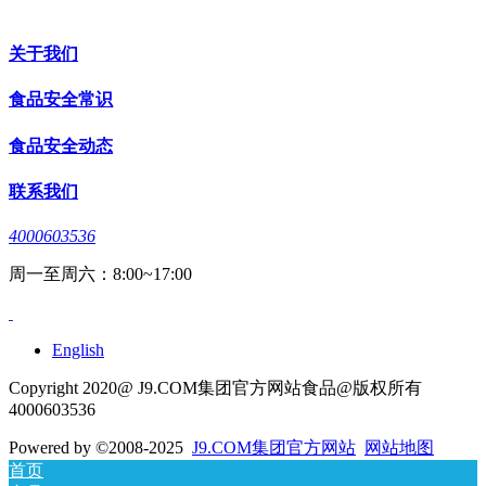
关于我们
食品安全常识
食品安全动态
联系我们
4000603536
周一至周六：8:00~17:00
English
Copyright 2020@ J9.COM集团官方网站食品@版权所有
4000603536
Powered by
©2008-2025
J9.COM集团官方网站
网站地图
首页