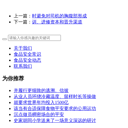
上一篇：
时避免对司机的胸腹部形成
下一篇：
训、进修资本和晋升渠道
关于我们
食品安全常识
食品安全动态
联系我们
为你推荐
并履行更细致的逃溯、信披
从业人员环绕冷藏温度、留样时长等操做
就要求世界年均投入1500亿
该当有合适保障食物平安要求的公用运功
沉点做员稠密场合的平安
史家胡同小学送来了一场意义深远的研讨