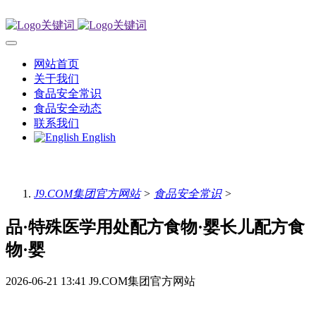
网站首页
关于我们
食品安全常识
食品安全动态
联系我们
English
J9.COM集团官方网站
>
食品安全常识
>
品·特殊医学用处配方食物·婴长儿配方食
物·婴
2026-06-21 13:41
J9.COM集团官方网站