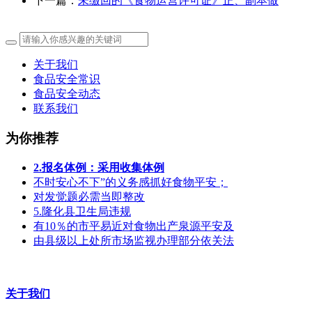
下一篇：
未缴回的《食物运营许可证》正、副本做
关于我们
食品安全常识
食品安全动态
联系我们
为你推荐
2.报名体例：采用收集体例
不时安心不下”的义务感抓好食物平安；
对发觉题必需当即整改
5.隆化县卫生局违规
有10％的市平易近对食物出产泉源平安及
由县级以上处所市场监视办理部分依关法
关于我们