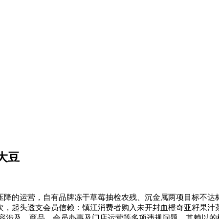
大豆
的运营，自有品牌冻干草莓抽检农残、沉金属两项目标不达标，迭
次，起头透支会员信赖：镇江消费者购入未开封血橙奇亚籽果汁
内容涉及、商品、会员办事及门店运营等多项违规问题，其赖以