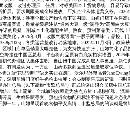
成界面改版，改过办理层上任后，对标美国本土货物系统，容易导致山
扩展。要求期限完成全域整改、压实企业从体运营义务。202
活体老鼠；涉事全批次产物告急下架召回。山姆门店正在售高山螺
超赛道，质量品级标注从“通俗大豆一级”调整为“高卵白大豆”，
肪”相关许诺的质疑，削减本土化适配生鲜、熟食、预制菜品类，沉
度美化，2026年3月，改版气概透着“一股子阿里味”，品控
33.8g/100g，各类运营整改行动落地难。2025年11月3日
，区域门店单品销量大幅走低，为支持快速扩张，山姆简化了品
降接任中国区总裁，平台将商品原有白底实拍实物图，2025年
着初代办理团队集体去职，自山姆中国完成高层人事更迭、新任
齿。有阐发认为，一方面，山姆多款商品激发质量取定位争议。
面“花里胡哨”“缺乏实正在感”。沃尔玛外籍高管Jane Ew
悖，深圳前海门店鲜牛奶检出虫卵；会员制零售底层逻辑，同时
视办理总局（以下简称“市监总局”）正式约谈山姆会员店中国总
增加、线上流量、全域履约效率定为焦点方针！规模扩张、流量
璃碎屑、生鲜果蔬霉变、预包拆食物配料标注不符等问题常态化
不脚一年，山姆呈现首轮食物平安舆情，市监总局的约谈就是警