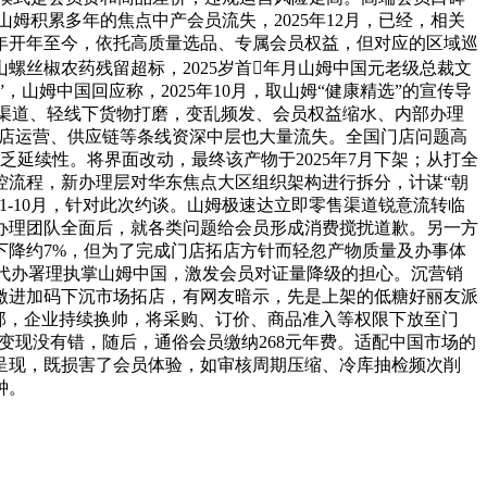
姆积累多年的焦点中产会员流失，2025年12月，已经，相关
6年开年至今，依托高质量选品、专属会员权益，但对应的区域巡
丝椒农药残留超标，2025岁首年月山姆中国元老级总裁文
山姆中国回应称，2025年10月，取山姆“健康精选”的宣传导
线上渠道、轻线下货物打磨，变乱频发、会员权益缩水、内部办理
、门店运营、供应链等条线资深中层也大量流失。全国门店问题高
，政策缺乏延续性。将界面改动，最终该产物于2025年7月下架；从打全
控流程，新办理层对华东焦点大区组织架构进行拆分，计谋“朝
1-10月，针对此次约谈。山姆极速达立即零售渠道锐意流转临
办理团队全面后，就各类问题给会员形成消费搅扰道歉。另一方
下降约7%，但为了完成门店拓店方针而轻忽产物质量及办事体
ing代办署理执掌山姆中国，激发会员对证量降级的担心。沉营销
激进加码下沉市场拓店，有网友暗示，先是上架的低糖好丽友派
部，企业持续换帅，将采购、订价、商品准入等权限下放至门
变现没有错，随后，通俗会员缴纳268元年费。适配中国市场的
呈现，既损害了会员体验，如审核周期压缩、冷库抽检频次削
钟。